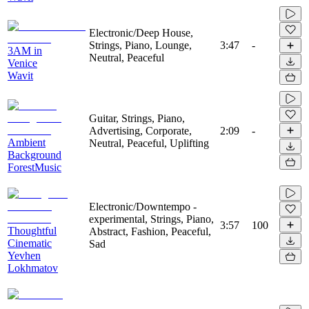
Electronic/Deep House,
Strings, Piano, Lounge,
3:47
-
3AM in
Neutral, Peaceful
Venice
Wavit
Guitar, Strings, Piano,
Advertising, Corporate,
2:09
-
Ambient
Neutral, Peaceful, Uplifting
Background
ForestMusic
Electronic/Downtempo -
experimental, Strings, Piano,
3:57
100
Thoughtful
Abstract, Fashion, Peaceful,
Cinematic
Sad
Yevhen
Lokhmatov