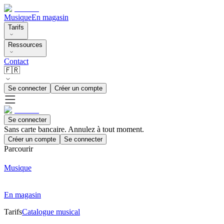
Musique
En magasin
Tarifs
Ressources
Contact
🇫🇷
Se connecter
Créer un compte
Se connecter
Sans carte bancaire. Annulez à tout moment.
Créer un compte
Se connecter
Parcourir
Musique
En magasin
Tarifs
Catalogue musical