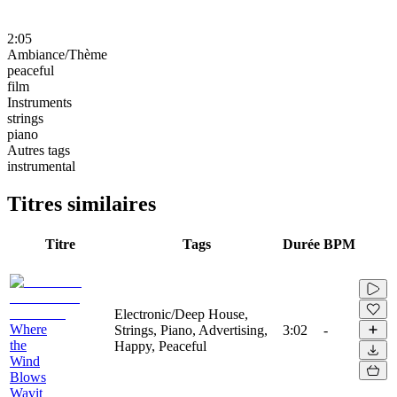
2:05
Ambiance/Thème
peaceful
film
Instruments
strings
piano
Autres tags
instrumental
Titres similaires
Titre
Tags
Durée
BPM
Electronic/Deep House,
Where
Strings, Piano, Advertising,
3:02
-
the
Happy, Peaceful
Wind
Blows
Wavit