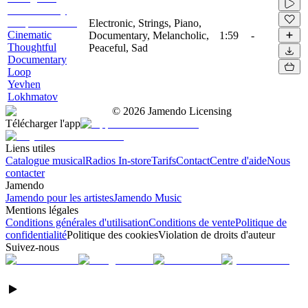
Electronic, Strings, Piano,
Cinematic
Documentary, Melancholic,
1:59
-
Thoughtful
Peaceful, Sad
Documentary
Loop
Yevhen
Lokhmatov
©
2026
Jamendo Licensing
Télécharger l'app
Liens utiles
Catalogue musical
Radios In-store
Tarifs
Contact
Centre d'aide
Nous
contacter
Jamendo
Jamendo pour les artistes
Jamendo Music
Mentions légales
Conditions générales d'utilisation
Conditions de vente
Politique de
confidentialité
Politique des cookies
Violation de droits d'auteur
Suivez-nous