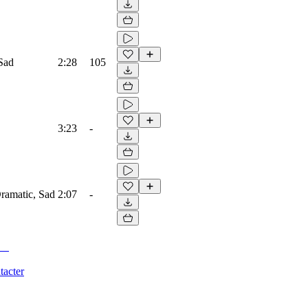
 Sad
2:28
105
3:23
-
Dramatic, Sad
2:07
-
tacter