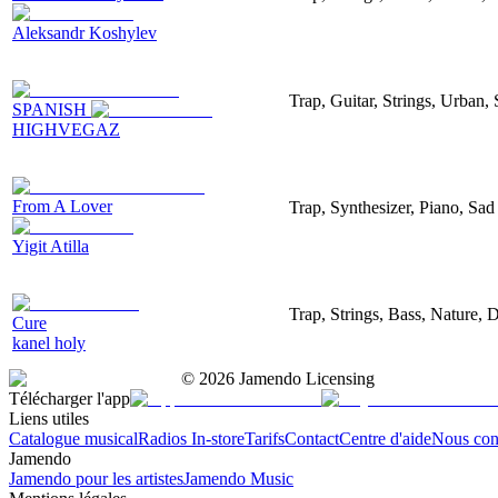
Aleksandr Koshylev
Trap, Guitar, Strings, Urban,
SPANISH
HIGHVEGAZ
From A Lover
Trap, Synthesizer, Piano, Sad
Yigit Atilla
Trap, Strings, Bass, Nature, 
Cure
kanel holy
©
2026
Jamendo Licensing
Télécharger l'app
Liens utiles
Catalogue musical
Radios In-store
Tarifs
Contact
Centre d'aide
Nous con
Jamendo
Jamendo pour les artistes
Jamendo Music