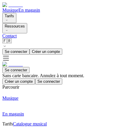
Musique
En magasin
Tarifs
Ressources
Contact
🇫🇷
Se connecter
Créer un compte
Se connecter
Sans carte bancaire. Annulez à tout moment.
Créer un compte
Se connecter
Parcourir
Musique
En magasin
Tarifs
Catalogue musical