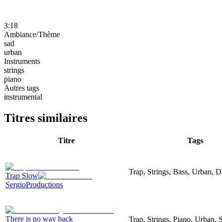
3:18
Ambiance/Thème
sad
urban
Instruments
strings
piano
Autres tags
instrumental
Titres similaires
Titre
Tags
Trap, Strings, Bass, Urban, D
Trap Slow
SergioProductions
There is no way back
Trap, Strings, Piano, Urban, 