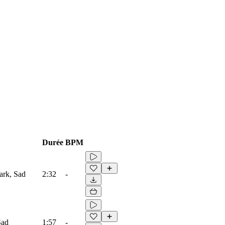
Durée
BPM
ark, Sad
2:32
-
Sad
1:57
-