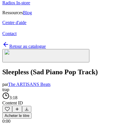
Radios In-store
Ressources
Blog
Centre d'aide
Contact
Retour au catalogue
Sleepless (Sad Piano Pop Track)
par
The ARTISANS Beats
trap
3:18
Content ID
Acheter le titre
0:00