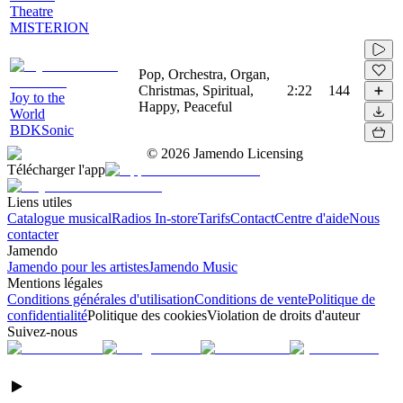
Theatre
MISTERION
Pop, Orchestra, Organ,
Christmas, Spiritual,
2:22
144
Joy to the
Happy, Peaceful
World
BDKSonic
©
2026
Jamendo Licensing
Télécharger l'app
Liens utiles
Catalogue musical
Radios In-store
Tarifs
Contact
Centre d'aide
Nous
contacter
Jamendo
Jamendo pour les artistes
Jamendo Music
Mentions légales
Conditions générales d'utilisation
Conditions de vente
Politique de
confidentialité
Politique des cookies
Violation de droits d'auteur
Suivez-nous