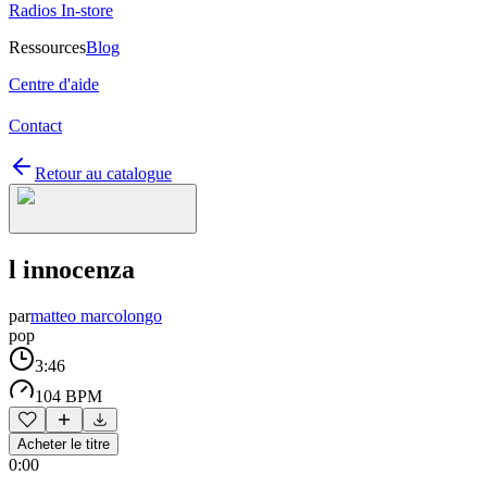
Radios In-store
Ressources
Blog
Centre d'aide
Contact
Retour au catalogue
l innocenza
par
matteo marcolongo
pop
3:46
104 BPM
Acheter le titre
0:00