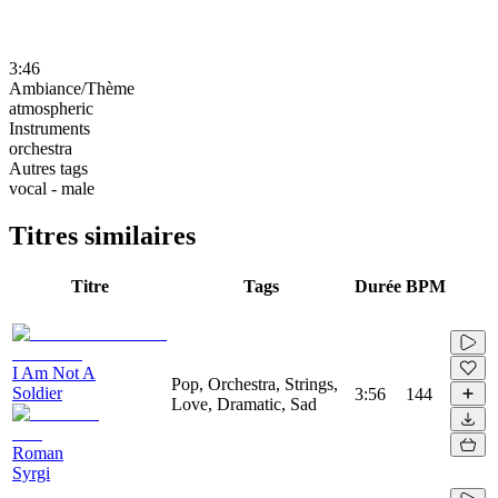
3:46
Ambiance/Thème
atmospheric
Instruments
orchestra
Autres tags
vocal - male
Titres similaires
Titre
Tags
Durée
BPM
I Am Not A
Pop, Orchestra, Strings,
Soldier
3:56
144
Love, Dramatic, Sad
Roman
Syrgi