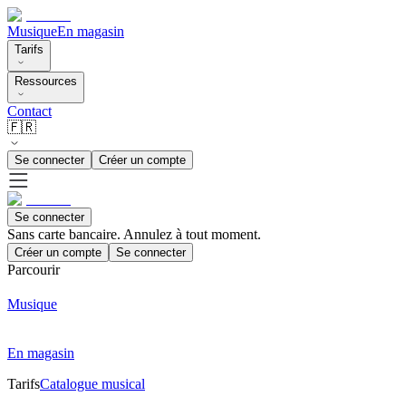
Musique
En magasin
Tarifs
Ressources
Contact
🇫🇷
Se connecter
Créer un compte
Se connecter
Sans carte bancaire. Annulez à tout moment.
Créer un compte
Se connecter
Parcourir
Musique
En magasin
Tarifs
Catalogue musical