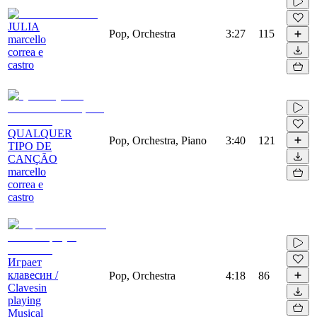
JULIA
Pop, Orchestra
3:27
115
marcello
correa e
castro
QUALQUER
Pop, Orchestra, Piano
3:40
121
TIPO DE
CANÇÃO
marcello
correa e
castro
Играет
клавесин /
Pop, Orchestra
4:18
86
Clavesin
playing
Musical