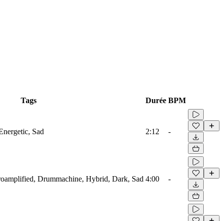
Tags
Durée
BPM
Energetic, Sad
2:12
-
troamplified, Drummachine, Hybrid, Dark, Sad
4:00
-