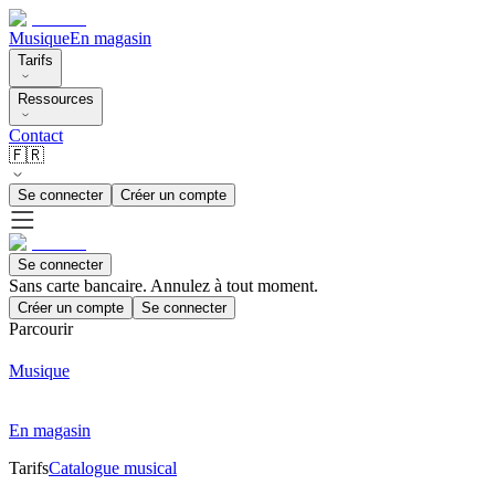
Musique
En magasin
Tarifs
Ressources
Contact
🇫🇷
Se connecter
Créer un compte
Se connecter
Sans carte bancaire. Annulez à tout moment.
Créer un compte
Se connecter
Parcourir
Musique
En magasin
Tarifs
Catalogue musical