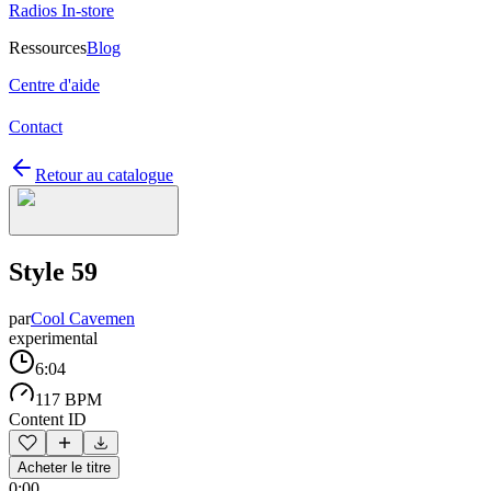
Radios In-store
Ressources
Blog
Centre d'aide
Contact
Retour au catalogue
Style 59
par
Cool Cavemen
experimental
6:04
117 BPM
Content ID
Acheter le titre
0:00