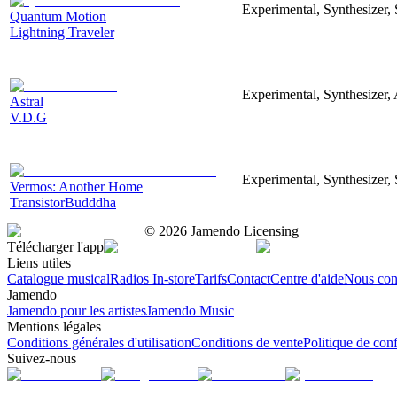
Experimental, Synthesizer,
Quantum Motion
Lightning Traveler
Experimental, Synthesizer, 
Astral
V.D.G
Experimental, Synthesizer, 
Vermos: Another Home
TransistorBudddha
©
2026
Jamendo Licensing
Télécharger l'app
Liens utiles
Catalogue musical
Radios In-store
Tarifs
Contact
Centre d'aide
Nous con
Jamendo
Jamendo pour les artistes
Jamendo Music
Mentions légales
Conditions générales d'utilisation
Conditions de vente
Politique de conf
Suivez-nous