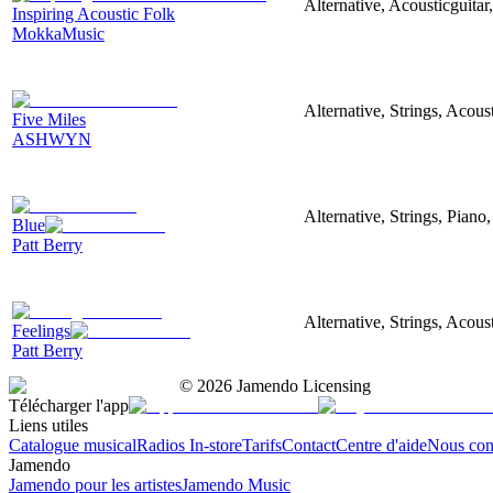
Alternative, Acousticguitar
Inspiring Acoustic Folk
MokkaMusic
Alternative, Strings, Acous
Five Miles
ASHWYN
Alternative, Strings, Pian
Blue
Patt Berry
Alternative, Strings, Acou
Feelings
Patt Berry
©
2026
Jamendo Licensing
Télécharger l'app
Liens utiles
Catalogue musical
Radios In-store
Tarifs
Contact
Centre d'aide
Nous con
Jamendo
Jamendo pour les artistes
Jamendo Music