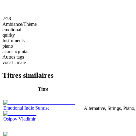
2:28
Ambiance/Thème
emotional
quirky
Instruments
piano
acousticguitar
Autres tags
vocal - male
Titres similaires
Titre
Emotional Indie Sunrise
Alternative, Strings, Piano
Osipov Vladimir