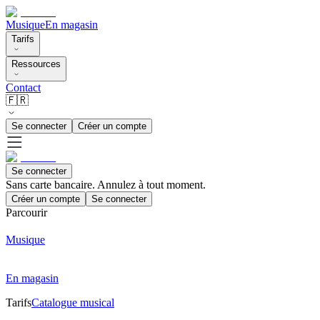
Musique
En magasin
Tarifs
Ressources
Contact
🇫🇷
Se connecter
Créer un compte
Se connecter
Sans carte bancaire. Annulez à tout moment.
Créer un compte
Se connecter
Parcourir
Musique
En magasin
Tarifs
Catalogue musical