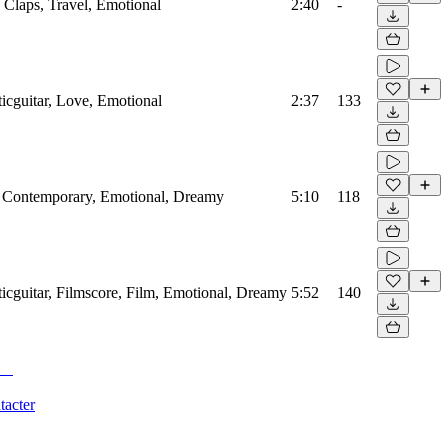
, Claps, Travel, Emotional
2:40
-
ticguitar, Love, Emotional
2:37
133
o, Contemporary, Emotional, Dreamy
5:10
118
sticguitar, Filmscore, Film, Emotional, Dreamy
5:52
140
tacter