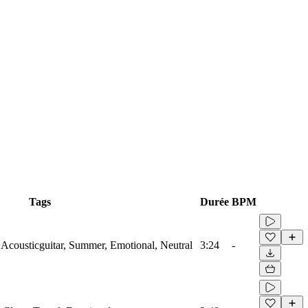
Tags
Durée
BPM
, Acousticguitar, Summer, Emotional, Neutral
3:24
-