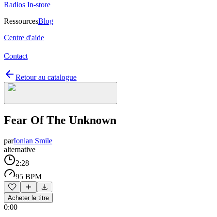
Radios In-store
Ressources
Blog
Centre d'aide
Contact
Retour au catalogue
Fear Of The Unknown
par
Ionian Smile
alternative
2:28
95 BPM
Acheter le titre
0:00