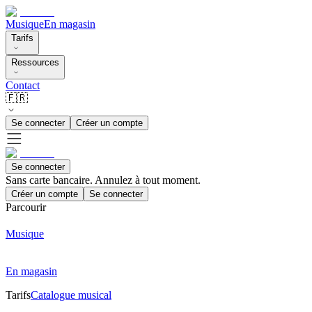
Musique
En magasin
Tarifs
Ressources
Contact
🇫🇷
Se connecter
Créer un compte
Se connecter
Sans carte bancaire. Annulez à tout moment.
Créer un compte
Se connecter
Parcourir
Musique
En magasin
Tarifs
Catalogue musical