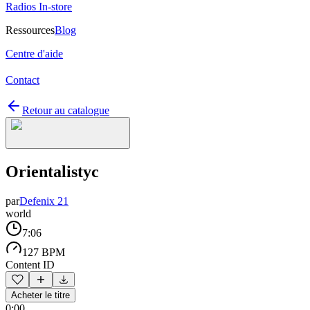
Radios In-store
Ressources
Blog
Centre d'aide
Contact
Retour au catalogue
Orientalistyc
par
Defenix 21
world
7:06
127 BPM
Content ID
Acheter le titre
0:00