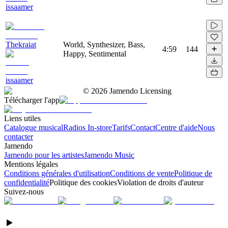
issaamer
Thekraiat
World, Synthesizer, Bass,
4:59
144
Happy, Sentimental
issaamer
©
2026
Jamendo Licensing
Télécharger l'app
Liens utiles
Catalogue musical
Radios In-store
Tarifs
Contact
Centre d'aide
Nous
contacter
Jamendo
Jamendo pour les artistes
Jamendo Music
Mentions légales
Conditions générales d'utilisation
Conditions de vente
Politique de
confidentialité
Politique des cookies
Violation de droits d'auteur
Suivez-nous