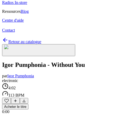
Radios In-store
Ressources
Blog
Centre d'aide
Contact
Retour au catalogue
Igor Pumphonia - Without You
par
Igor Pumphonia
electronic
4:02
113 BPM
Acheter le titre
0:00