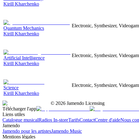
Kirill Kharchenko
Electronic, Synthesizer, Videoga
Quantum Mechanics
Kirill Kharchenko
Electronic, Synthesizer, Videoga
Artificial Intelligence
Kirill Kharchenko
Electronic, Synthesizer, Videoga
Science
Kirill Kharchenko
©
2026
Jamendo Licensing
Télécharger l'app
Liens utiles
Catalogue musical
Radios In-store
Tarifs
Contact
Centre d'aide
Nous con
Jamendo
Jamendo pour les artistes
Jamendo Music
Mentions légales