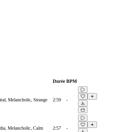
Durée
BPM
tral, Melancholic, Strange
2:59
-
edia, Melancholic, Calm
2:57
-