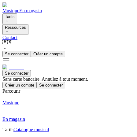
Musique
En magasin
Tarifs
Ressources
Contact
🇫🇷
Se connecter
Créer un compte
Se connecter
Sans carte bancaire. Annulez à tout moment.
Créer un compte
Se connecter
Parcourir
Musique
En magasin
Tarifs
Catalogue musical