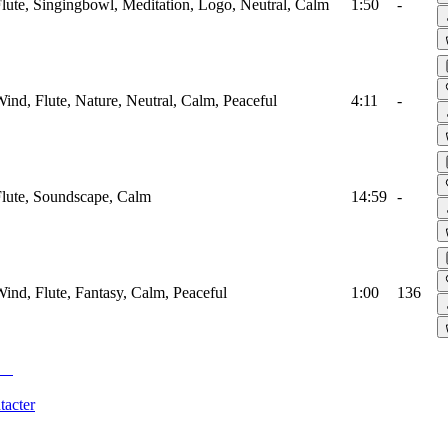
ute, Singingbowl, Meditation, Logo, Neutral, Calm
1:50
-
nd, Flute, Nature, Neutral, Calm, Peaceful
4:11
-
lute, Soundscape, Calm
14:59
-
nd, Flute, Fantasy, Calm, Peaceful
1:00
136
tacter