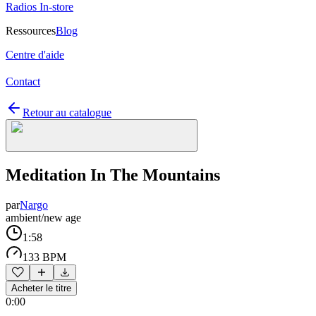
Radios In-store
Ressources
Blog
Centre d'aide
Contact
Retour au catalogue
Meditation In The Mountains
par
Nargo
ambient/new age
1:58
133 BPM
Acheter le titre
0:00