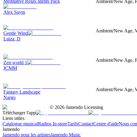
Meditative Relax Idents Pack
Ambient/New Age, Fl
Alex Saym
Ambient/New Age, Wi
Gentle Wind
Luiza_D
Ambient/New Age, F
Zen world 1
JCMM
Ambient/New Age, Wi
Fantasy Landscape
Nargo
©
2026
Jamendo Licensing
Télécharger l'app
Liens utiles
Catalogue musical
Radios In-store
Tarifs
Contact
Centre d'aide
Nous con
Jamendo
Jamendo pour les artistes
Jamendo Music