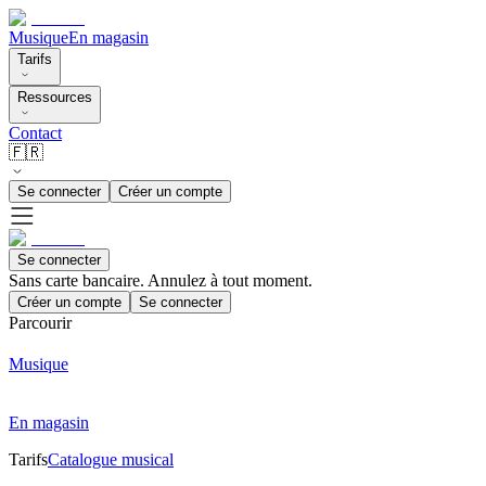
Musique
En magasin
Tarifs
Ressources
Contact
🇫🇷
Se connecter
Créer un compte
Se connecter
Sans carte bancaire. Annulez à tout moment.
Créer un compte
Se connecter
Parcourir
Musique
En magasin
Tarifs
Catalogue musical