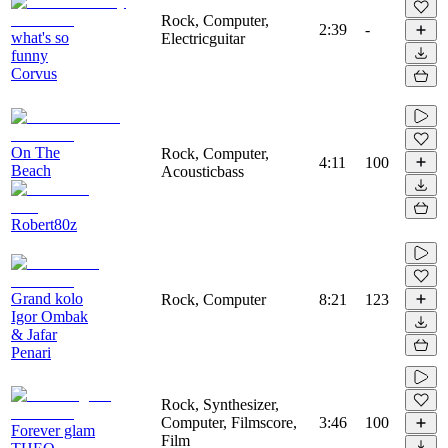
Rock, Computer,
2:39
-
what's so
Electricguitar
funny
Corvus
On The
Rock, Computer,
4:11
100
Beach
Acousticbass
Robert80z
Grand kolo
Rock, Computer
8:21
123
Igor Ombak
& Jafar
Penari
Rock, Synthesizer,
Computer, Filmscore,
3:46
100
Forever glam
Film