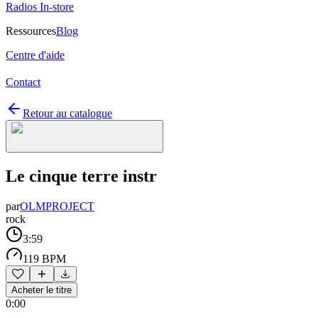
Radios In-store
Ressources
Blog
Centre d'aide
Contact
Retour au catalogue
Le cinque terre instr
par
OLMPROJECT
rock
3:59
119 BPM
Acheter le titre
0:00