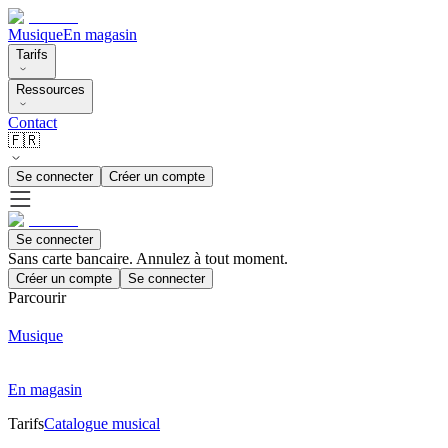
Musique
En magasin
Tarifs
Ressources
Contact
🇫🇷
Se connecter
Créer un compte
Se connecter
Sans carte bancaire. Annulez à tout moment.
Créer un compte
Se connecter
Parcourir
Musique
En magasin
Tarifs
Catalogue musical