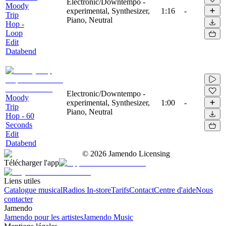
Electronic/Downtempo -
Moody
experimental, Synthesizer,
1:16
-
Trip
Piano, Neutral
Hop -
Loop
Edit
Databend
Electronic/Downtempo -
Moody
experimental, Synthesizer,
1:00
-
Trip
Piano, Neutral
Hop - 60
Seconds
Edit
Databend
©
2026
Jamendo Licensing
Télécharger l'app
Liens utiles
Catalogue musical
Radios In-store
Tarifs
Contact
Centre d'aide
Nous
contacter
Jamendo
Jamendo pour les artistes
Jamendo Music