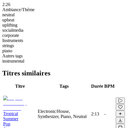
2:26
Ambiance/Thème
neutral
upbeat
uplifting
socialmedia
corporate
Instruments
strings
piano
Autres tags
instrumental
Titres similaires
Titre
Tags
Durée
BPM
Electronic/House,
Tropical
2:13
-
Synthesizer, Piano, Neutral
Summer
Pop