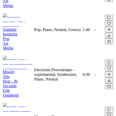
Art
Media
Summer
Pop, Piano, Neutral, Groovy
1:46
-
Inspiring
Pop
Art
Media
Electronic/Downtempo -
Moody
experimental, Synthesizer,
0:30
-
Trip
Piano, Neutral
Hop - 30
Seconds
Edit
Databend