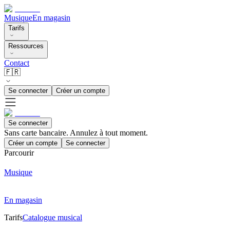
Musique
En magasin
Tarifs
Ressources
Contact
🇫🇷
Se connecter
Créer un compte
Se connecter
Sans carte bancaire. Annulez à tout moment.
Créer un compte
Se connecter
Parcourir
Musique
En magasin
Tarifs
Catalogue musical