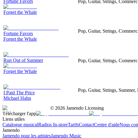
Fortune Favors
Pop, Guitar, Strings, Commerc
Forget the Whale
Pop, Guitar, Strings, Commerc
Fortune Favors
Forget the Whale
Run Out of Summer
Pop, Guitar, Strings, Commerc
Forget the Whale
Pop, Guitar, Strings, Summer,
I Paid The Price
Michael Hahn
©
2026
Jamendo Licensing
Télécharger l'app
Liens utiles
Catalogue musical
Radios In-store
Tarifs
Contact
Centre d'aide
Nous con
Jamendo
Jamendo pour les artistes
Jamendo Music