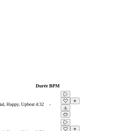
Durée
BPM
ial, Happy, Upbeat
4:32
-