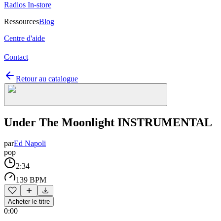
Radios In-store
Ressources
Blog
Centre d'aide
Contact
Retour au catalogue
Under The Moonlight INSTRUMENTAL
par
Ed Napoli
pop
2:34
139 BPM
Acheter le titre
0:00