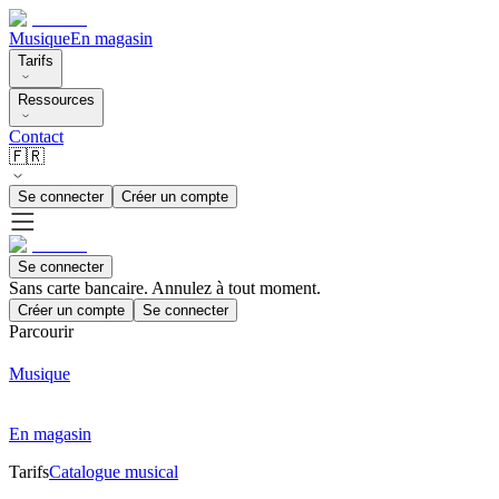
Musique
En magasin
Tarifs
Ressources
Contact
🇫🇷
Se connecter
Créer un compte
Se connecter
Sans carte bancaire. Annulez à tout moment.
Créer un compte
Se connecter
Parcourir
Musique
En magasin
Tarifs
Catalogue musical