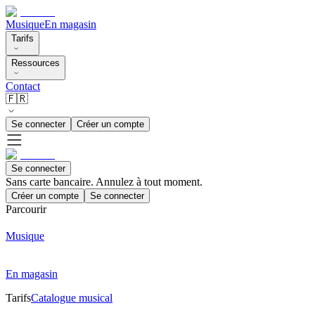
Musique
En magasin
Tarifs
Ressources
Contact
🇫🇷
Se connecter
Créer un compte
Se connecter
Sans carte bancaire. Annulez à tout moment.
Créer un compte
Se connecter
Parcourir
Musique
En magasin
Tarifs
Catalogue musical