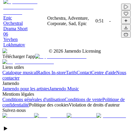
Epic
Orchestra, Adventure,
0:51
-
Orchestral
Corporate, Sad, Epic
Drama Short
06
Yevhen
Lokhmatov
©
2026
Jamendo Licensing
Télécharger l'app
Liens utiles
Catalogue musical
Radios In-store
Tarifs
Contact
Centre d'aide
Nous
contacter
Jamendo
Jamendo pour les artistes
Jamendo Music
Mentions légales
Conditions générales d'utilisation
Conditions de vente
Politique de
confidentialité
Politique des cookies
Violation de droits d'auteur
Suivez-nous