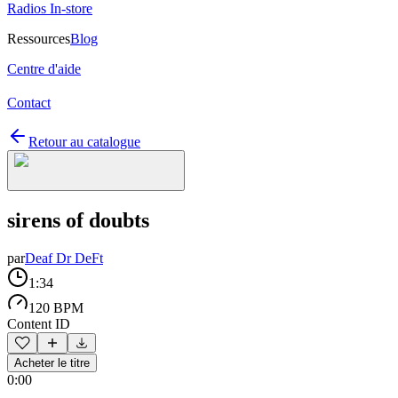
Radios In-store
Ressources
Blog
Centre d'aide
Contact
Retour au catalogue
sirens of doubts
par
Deaf Dr DeFt
1:34
120 BPM
Content ID
Acheter le titre
0:00