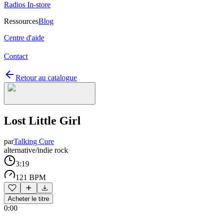
Radios In-store
Ressources
Blog
Centre d'aide
Contact
Retour au catalogue
Lost Little Girl
par
Talking Cure
alternative/indie rock
3:19
121 BPM
Acheter le titre
0:00