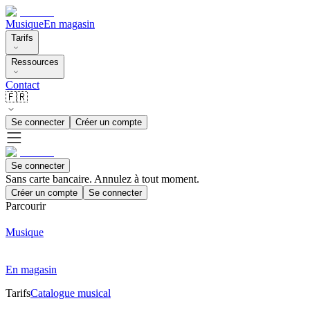
Musique
En magasin
Tarifs
Ressources
Contact
🇫🇷
Se connecter
Créer un compte
Se connecter
Sans carte bancaire. Annulez à tout moment.
Créer un compte
Se connecter
Parcourir
Musique
En magasin
Tarifs
Catalogue musical