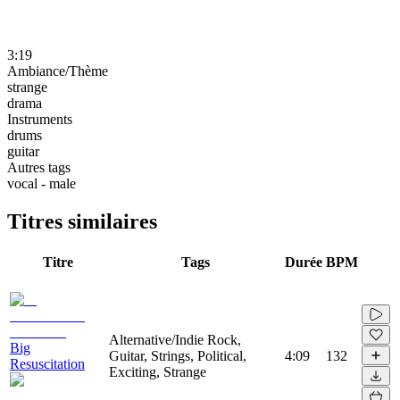
3:19
Ambiance/Thème
strange
drama
Instruments
drums
guitar
Autres tags
vocal - male
Titres similaires
Titre
Tags
Durée
BPM
Alternative/Indie Rock,
Big
Guitar, Strings, Political,
4:09
132
Resuscitation
Exciting, Strange