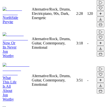
Alternative/Rock, Drums,
Electricpiano, 90s, Dark,
2:28
120
NorthSide
Energetic
Peryite
Alternative/Rock, Drums,
Now Or
Guitar, Contemporary,
3:18
-
Its Never
Emotional
Jon
Worthy
Alternative/Rock, Drums,
What
Guitar, Contemporary,
3:51
-
This Life
Emotional
Is All
About
Jon
Worthy