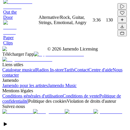
Out the
Door
Alternative/Rock, Guitar,
3:36
130
Strings, Emotional, Angry
Paper
Clips
©
2026
Jamendo Licensing
Télécharger l'app
Liens utiles
Catalogue musical
Radios In-store
Tarifs
Contact
Centre d'aide
Nous
contacter
Jamendo
Jamendo pour les artistes
Jamendo Music
Mentions légales
Conditions générales d'utilisation
Conditions de vente
Politique de
confidentialité
Politique des cookies
Violation de droits d'auteur
Suivez-nous