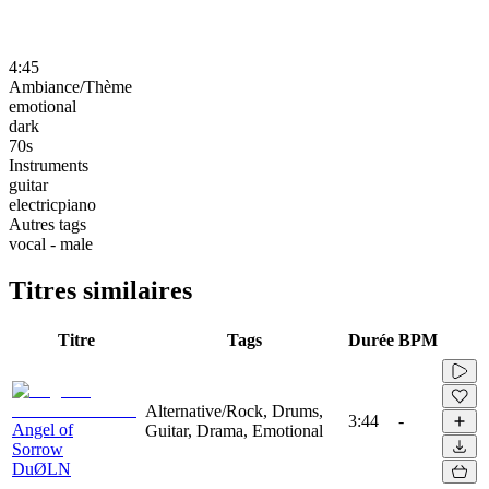
4:45
Ambiance/Thème
emotional
dark
70s
Instruments
guitar
electricpiano
Autres tags
vocal - male
Titres similaires
Titre
Tags
Durée
BPM
Alternative/Rock, Drums,
3:44
-
Angel of
Guitar, Drama, Emotional
Sorrow
DuØLN