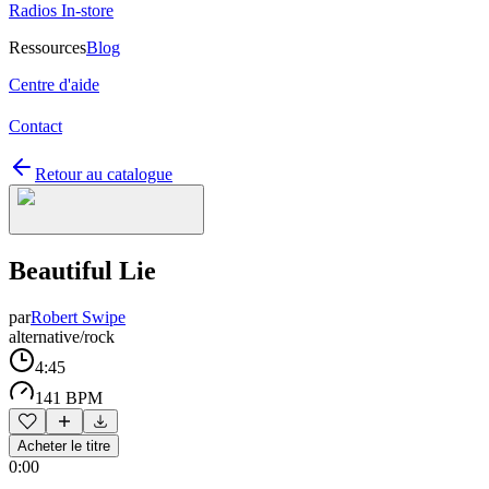
Radios In-store
Ressources
Blog
Centre d'aide
Contact
Retour au catalogue
Beautiful Lie
par
Robert Swipe
alternative/rock
4:45
141 BPM
Acheter le titre
0:00