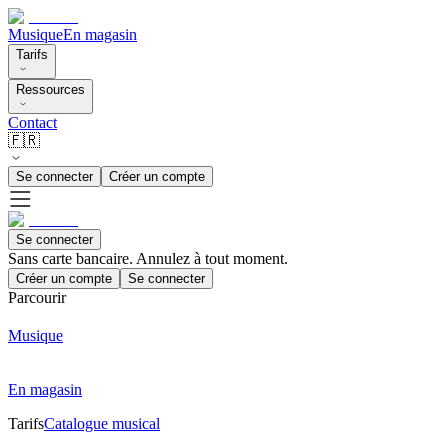
Musique
En magasin
Tarifs
Ressources
Contact
🇫🇷
Se connecter
Créer un compte
Se connecter
Sans carte bancaire. Annulez à tout moment.
Créer un compte
Se connecter
Parcourir
Musique
En magasin
Tarifs
Catalogue musical