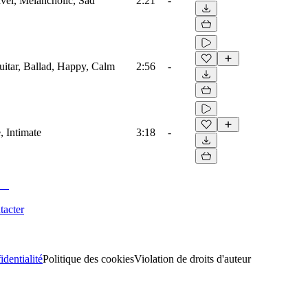
ravel, Melancholic, Sad
2:21
-
guitar, Ballad, Happy, Calm
2:56
-
, Intimate
3:18
-
tacter
identialité
Politique des cookies
Violation de droits d'auteur