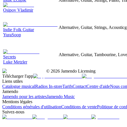
Alternative, Guitar, Strings, Piano, T
Osipov Vladimir
Alternative, Guitar, Strings, Acoustic
Indie Folk Guitar
YuraSoop
Alternative, Guitar, Tambourine, Love
Secrets
Luke Metzler
©
2026
Jamendo Licensing
Télécharger l'app
Liens utiles
Catalogue musical
Radios In-store
Tarifs
Contact
Centre d'aide
Nous con
Jamendo
Jamendo pour les artistes
Jamendo Music
Mentions légales
Conditions générales d'utilisation
Conditions de vente
Politique de conf
Suivez-nous