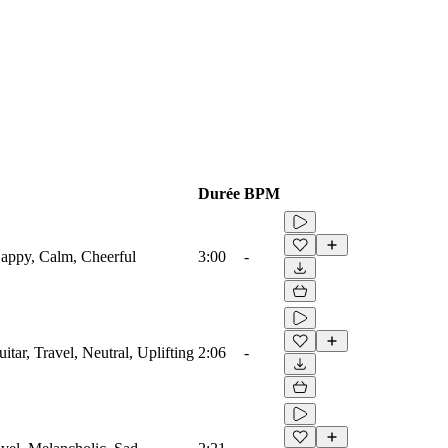
Durée
BPM
 Happy, Calm, Cheerful
3:00
-
uitar, Travel, Neutral, Uplifting
2:06
-