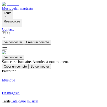
Musique
En magasin
Tarifs
Ressources
Contact
🇫🇷
Se connecter
Créer un compte
Se connecter
Sans carte bancaire. Annulez à tout moment.
Créer un compte
Se connecter
Parcourir
Musique
En magasin
Tarifs
Catalogue musical