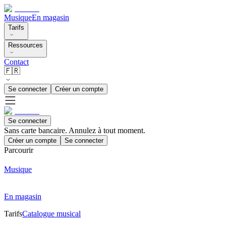
Musique
En magasin
Tarifs
Ressources
Contact
🇫🇷
Se connecter
Créer un compte
Se connecter
Sans carte bancaire. Annulez à tout moment.
Créer un compte
Se connecter
Parcourir
Musique
En magasin
Tarifs
Catalogue musical