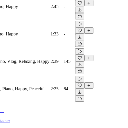
ano, Happy
2:45
-
ano, Happy
1:33
-
iano, Vlog, Relaxing, Happy
2:39
145
, Piano, Happy, Peaceful
2:25
84
tacter