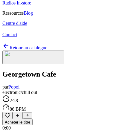
Radios In-store
Ressources
Blog
Centre d'aide
Contact
Retour au catalogue
Georgetown Cafe
par
Popoi
electronic/chill out
2:28
86 BPM
Acheter le titre
0:00