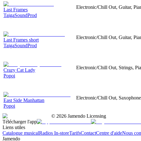
Electronic/Chill Out, Guitar, Pi
Last Frames
TaigaSoundProd
Electronic/Chill Out, Guitar, Pi
Last Frames short
TaigaSoundProd
Electronic/Chill Out, Strings, P
Crazy Cat Lady
Popoi
Electronic/Chill Out, Saxophone
East Side Manhattan
Popoi
©
2026
Jamendo Licensing
Télécharger l'app
Liens utiles
Catalogue musical
Radios In-store
Tarifs
Contact
Centre d'aide
Nous con
Jamendo