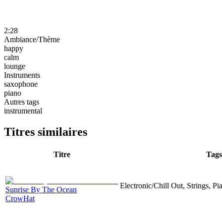
2:28
Ambiance/Thème
happy
calm
lounge
Instruments
saxophone
piano
Autres tags
instrumental
Titres similaires
Titre
Tags
Electronic/Chill Out, Strings, P
Sunrise By The Ocean
CrowHat