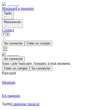
Musique
En magasin
Tarifs
Ressources
Contact
🇫🇷
Se connecter
Créer un compte
Se connecter
Sans carte bancaire. Annulez à tout moment.
Créer un compte
Se connecter
Parcourir
Musique
En magasin
Tarifs
Catalogue musical