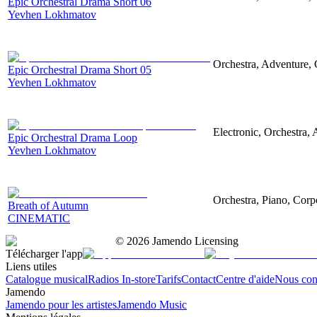
Epic Orchestral Drama Short 06
Yevhen Lokhmatov
Orchestra, Adventure, 
Epic Orchestral Drama Short 05
Yevhen Lokhmatov
Electronic, Orchestra,
Epic Orchestral Drama Loop
Yevhen Lokhmatov
Orchestra, Piano, Corpo
Breath of Autumn
CINEMATIC
©
2026
Jamendo Licensing
Télécharger l'app
Liens utiles
Catalogue musical
Radios In-store
Tarifs
Contact
Centre d'aide
Nous con
Jamendo
Jamendo pour les artistes
Jamendo Music