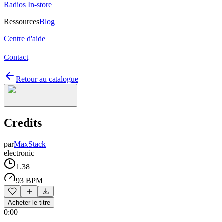
Radios In-store
Ressources
Blog
Centre d'aide
Contact
Retour au catalogue
Credits
par
MaxStack
electronic
1:38
93 BPM
Acheter le titre
0:00