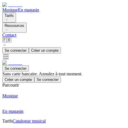
Musique
En magasin
Tarifs
Ressources
Contact
🇫🇷
Se connecter
Créer un compte
Se connecter
Sans carte bancaire. Annulez à tout moment.
Créer un compte
Se connecter
Parcourir
Musique
En magasin
Tarifs
Catalogue musical