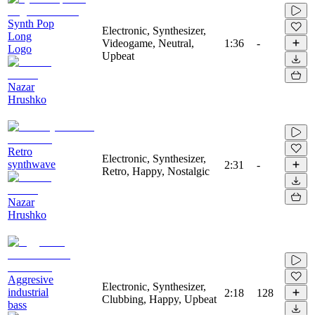
Synth Pop
Electronic, Synthesizer,
Long
Videogame, Neutral,
1:36
-
Logo
Upbeat
Nazar
Hrushko
Retro
Electronic, Synthesizer,
synthwave
2:31
-
Retro, Happy, Nostalgic
Nazar
Hrushko
Aggresive
Electronic, Synthesizer,
industrial
2:18
128
Clubbing, Happy, Upbeat
bass