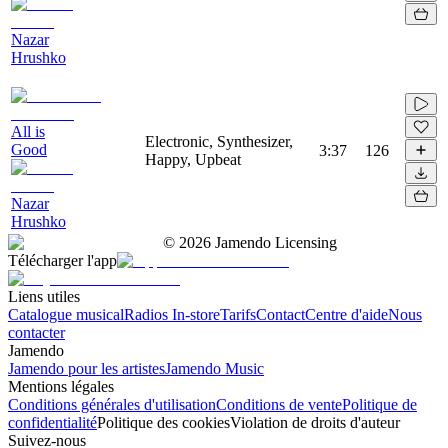
Nazar
Hrushko
All is
Electronic, Synthesizer,
Good
3:37
126
Happy, Upbeat
Nazar
Hrushko
©
2026
Jamendo Licensing
Télécharger l'app
Liens utiles
Catalogue musical
Radios In-store
Tarifs
Contact
Centre d'aide
Nous
contacter
Jamendo
Jamendo pour les artistes
Jamendo Music
Mentions légales
Conditions générales d'utilisation
Conditions de vente
Politique de
confidentialité
Politique des cookies
Violation de droits d'auteur
Suivez-nous