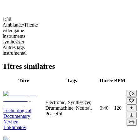
1:38
Ambiance/Thème
videogame
Instruments
synthesizer
Autres tags
instrumental
Titres similaires
Titre
Tags
Durée
BPM
Electronic, Synthesizer,
Drummachine, Neutral,
0:40
120
Technological
Peaceful
Documentary
Yevhen
Lokhmatov