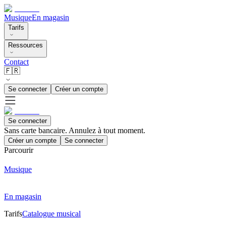
Musique
En magasin
Tarifs
Ressources
Contact
🇫🇷
Se connecter
Créer un compte
Se connecter
Sans carte bancaire. Annulez à tout moment.
Créer un compte
Se connecter
Parcourir
Musique
En magasin
Tarifs
Catalogue musical