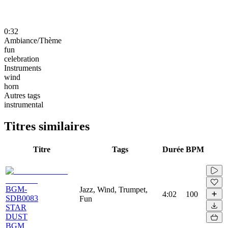
0:32
Ambiance/Thème
fun
celebration
Instruments
wind
horn
Autres tags
instrumental
Titres similaires
Titre
Tags
Durée
BPM
BGM-
Jazz, Wind, Trumpet,
4:02
100
SDB0083
Fun
STAR
DUST
BGM