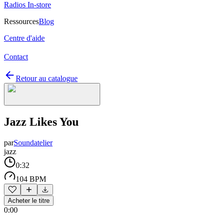
Radios In-store
Ressources
Blog
Centre d'aide
Contact
Retour au catalogue
Jazz Likes You
par
Soundatelier
jazz
0:32
104 BPM
Acheter le titre
0:00