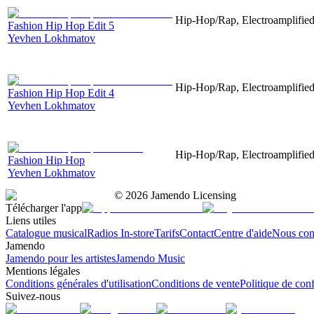
Hip-Hop/Rap, Electroamplified,
Fashion Hip Hop Edit 5
Yevhen Lokhmatov
Hip-Hop/Rap, Electroamplified,
Fashion Hip Hop Edit 4
Yevhen Lokhmatov
Hip-Hop/Rap, Electroamplified,
Fashion Hip Hop
Yevhen Lokhmatov
©
2026
Jamendo Licensing
Télécharger l'app
Liens utiles
Catalogue musical
Radios In-store
Tarifs
Contact
Centre d'aide
Nous con
Jamendo
Jamendo pour les artistes
Jamendo Music
Mentions légales
Conditions générales d'utilisation
Conditions de vente
Politique de conf
Suivez-nous