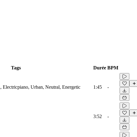
Tags
Durée
BPM
 Electricpiano, Urban, Neutral, Energetic
1:45
-
3:52
-