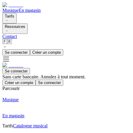
Musique
En magasin
Tarifs
Ressources
Contact
🇫🇷
Se connecter
Créer un compte
Se connecter
Sans carte bancaire. Annulez à tout moment.
Créer un compte
Se connecter
Parcourir
Musique
En magasin
Tarifs
Catalogue musical