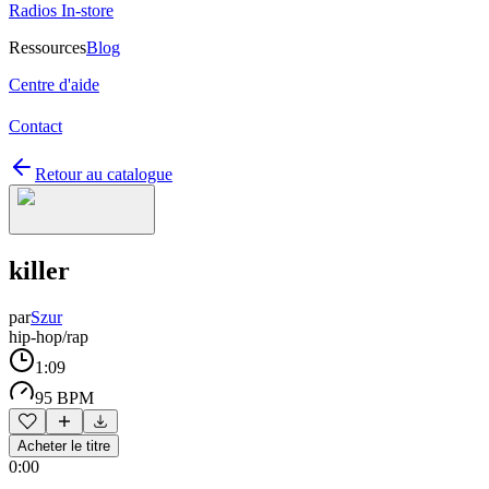
Radios In-store
Ressources
Blog
Centre d'aide
Contact
Retour au catalogue
killer
par
Szur
hip-hop/rap
1:09
95 BPM
Acheter le titre
0:00