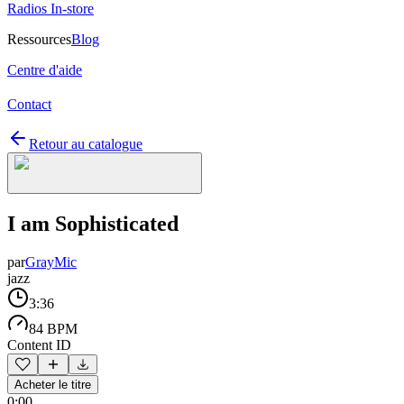
Radios In-store
Ressources
Blog
Centre d'aide
Contact
Retour au catalogue
I am Sophisticated
par
GrayMic
jazz
3:36
84 BPM
Content ID
Acheter le titre
0:00