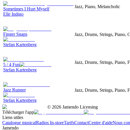
Jazz, Piano, Melancholic
Sometimes I Hurt Myself
Elle Indigo
Finger Snaps
Jazz, Drums, Strings, Piano, 
Stefan Kartenberg
Jazz, Drums, Strings, Piano, 
5 / 4 Fun
Stefan Kartenberg
Jazz Runner
Jazz, Drums, Strings, Piano, 
Stefan Kartenberg
©
2026
Jamendo Licensing
Télécharger l'app
Liens utiles
Catalogue musical
Radios In-store
Tarifs
Contact
Centre d'aide
Nous con
Jamendo