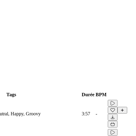
Tags
Durée
BPM
eutral, Happy, Groovy
3:57
-