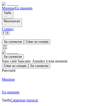
Musique
En magasin
Tarifs
Ressources
Contact
🇫🇷
Se connecter
Créer un compte
Se connecter
Sans carte bancaire. Annulez à tout moment.
Créer un compte
Se connecter
Parcourir
Musique
En magasin
Tarifs
Catalogue musical