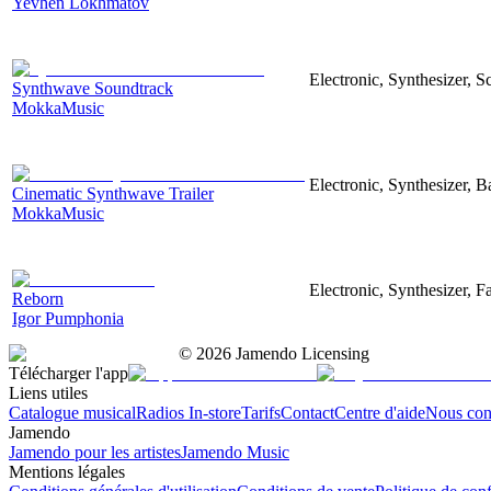
Yevhen Lokhmatov
Electronic, Synthesizer, S
Synthwave Soundtrack
MokkaMusic
Electronic, Synthesizer, B
Cinematic Synthwave Trailer
MokkaMusic
Electronic, Synthesizer, F
Reborn
Igor Pumphonia
©
2026
Jamendo Licensing
Télécharger l'app
Liens utiles
Catalogue musical
Radios In-store
Tarifs
Contact
Centre d'aide
Nous con
Jamendo
Jamendo pour les artistes
Jamendo Music
Mentions légales