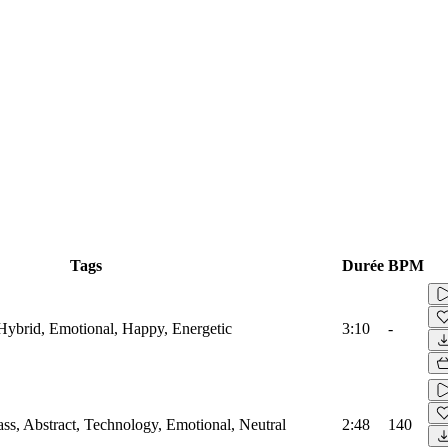
Tags
Durée
BPM
, Hybrid, Emotional, Happy, Energetic
3:10
-
ass, Abstract, Technology, Emotional, Neutral
2:48
140