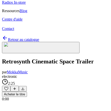
Radios In-store
Ressources
Blog
Centre d'aide
Contact
Retour au catalogue
Retrosynth Cinematic Space Trailer
par
MokkaMusic
electronic
2:25
Acheter le titre
0:00