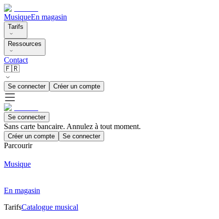
Musique
En magasin
Tarifs
Ressources
Contact
🇫🇷
Se connecter
Créer un compte
Se connecter
Sans carte bancaire. Annulez à tout moment.
Créer un compte
Se connecter
Parcourir
Musique
En magasin
Tarifs
Catalogue musical