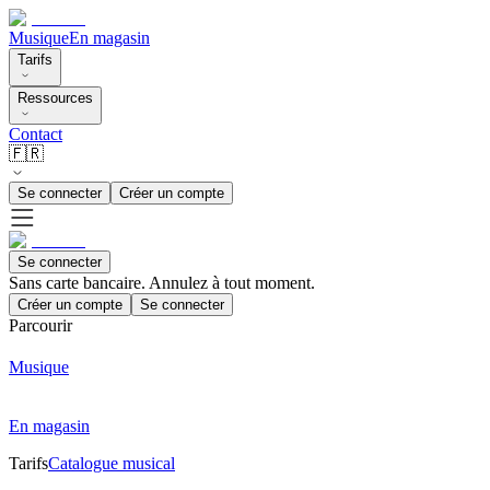
Musique
En magasin
Tarifs
Ressources
Contact
🇫🇷
Se connecter
Créer un compte
Se connecter
Sans carte bancaire. Annulez à tout moment.
Créer un compte
Se connecter
Parcourir
Musique
En magasin
Tarifs
Catalogue musical