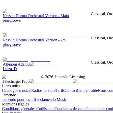
Classical, Orc
Nessun Dorma Orchestral Version - Main
pinegroove
Classical, Orc
Nessun Dorma Orchestral Version - 2m
pinegroove
Classical, Orc
Albinoni Adagio
Luiza_D
©
2026
Jamendo Licensing
Télécharger l'app
Liens utiles
Catalogue musical
Radios In-store
Tarifs
Contact
Centre d'aide
Nous con
Jamendo
Jamendo pour les artistes
Jamendo Music
Mentions légales
Conditions générales d'utilisation
Conditions de vente
Politique de conf