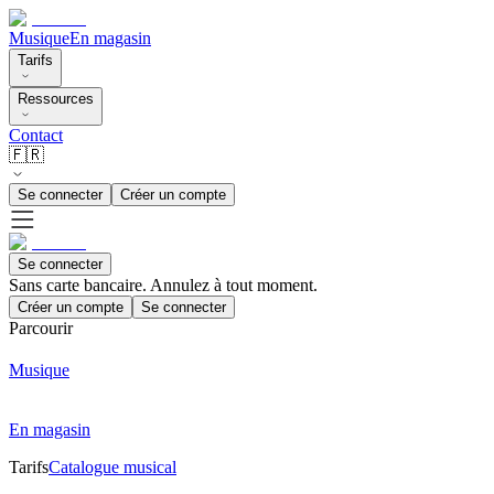
Musique
En magasin
Tarifs
Ressources
Contact
🇫🇷
Se connecter
Créer un compte
Se connecter
Sans carte bancaire. Annulez à tout moment.
Créer un compte
Se connecter
Parcourir
Musique
En magasin
Tarifs
Catalogue musical