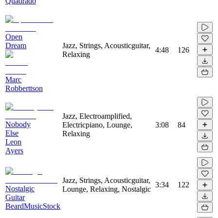
Quadrado
Open
Dream
Jazz, Strings, Acousticguitar,
4:48
126
Relaxing
Marc
Robberttson
Jazz, Electroamplified,
Nobody
Electricpiano, Lounge,
3:08
84
Else
Relaxing
Leon
Ayers
Jazz, Strings, Acousticguitar,
3:34
122
Nostalgic
Lounge, Relaxing, Nostalgic
Guitar
BeardMusicStock