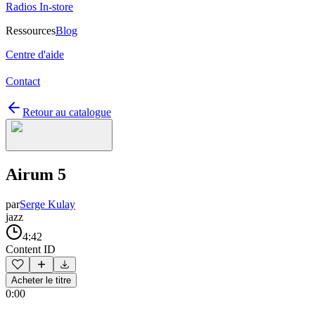
Radios In-store
Ressources
Blog
Centre d'aide
Contact
Retour au catalogue
Airum 5
par
Serge Kulay
jazz
4:42
Content ID
Acheter le titre
0:00