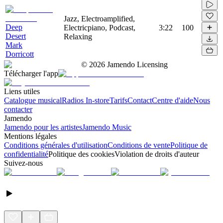
Jazz, Electroamplified,
Deep
Electricpiano, Podcast,
3:22
100
Desert
Relaxing
Mark
Dorricott
©
2026
Jamendo Licensing
Télécharger l'app
Liens utiles
Catalogue musical
Radios In-store
Tarifs
Contact
Centre d'aide
Nous
contacter
Jamendo
Jamendo pour les artistes
Jamendo Music
Mentions légales
Conditions générales d'utilisation
Conditions de vente
Politique de
confidentialité
Politique des cookies
Violation de droits d'auteur
Suivez-nous