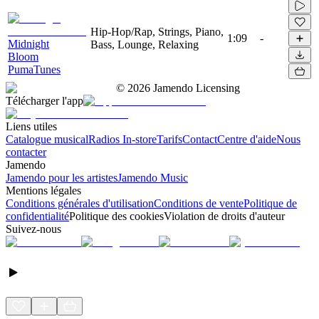
Hip-Hop/Rap, Strings, Piano,
1:09
-
Midnight
Bass, Lounge, Relaxing
Bloom
PumaTunes
©
2026
Jamendo Licensing
Télécharger l'app
Liens utiles
Catalogue musical
Radios In-store
Tarifs
Contact
Centre d'aide
Nous
contacter
Jamendo
Jamendo pour les artistes
Jamendo Music
Mentions légales
Conditions générales d'utilisation
Conditions de vente
Politique de
confidentialité
Politique des cookies
Violation de droits d'auteur
Suivez-nous