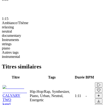
1:15
Ambiance/Thème
relaxing
neutral
documentary
Instruments
strings
piano
Autres tags
instrumental
Titres similaires
Titre
Tags
Durée
BPM
Hip-Hop/Rap, Synthesizer,
CALVARY
Piano, Urban, Neutral,
1:11
-
TWO
Energetic
kanel