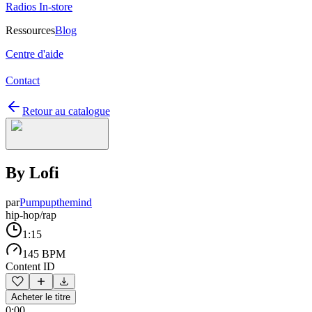
Radios In-store
Ressources
Blog
Centre d'aide
Contact
Retour au catalogue
By Lofi
par
Pumpupthemind
hip-hop/rap
1:15
145 BPM
Content ID
Acheter le titre
0:00