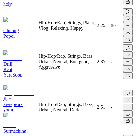
holy
Hip-Hop/Rap, Strings, Piano,
2:25
86
Vlog, Relaxing, Happy
Chilling
Popoi
Hip-Hop/Rap, Strings, Bass,
Urban, Neutral, Energetic,
2:35
-
Drill
Aggressive
Beat
YuraSoop
Дао
вечерних
Hip-Hop/Rap, Strings, Bass,
2:51
-
улиц
Urban, Neutral, Dark
Surmachina