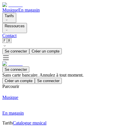
Musique
En magasin
Tarifs
Ressources
Contact
🇫🇷
Se connecter
Créer un compte
Se connecter
Sans carte bancaire. Annulez à tout moment.
Créer un compte
Se connecter
Parcourir
Musique
En magasin
Tarifs
Catalogue musical