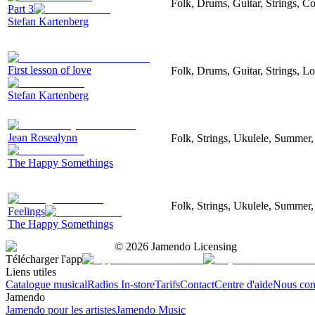
Folk, Drums, Guitar, Strings, C
Part 3
Stefan Kartenberg
First lesson of love
Folk, Drums, Guitar, Strings, L
Stefan Kartenberg
Jean Rosealynn
Folk, Strings, Ukulele, Summer, 
The Happy Somethings
Folk, Strings, Ukulele, Summer,
Feelings
The Happy Somethings
©
2026
Jamendo Licensing
Télécharger l'app
Liens utiles
Catalogue musical
Radios In-store
Tarifs
Contact
Centre d'aide
Nous con
Jamendo
Jamendo pour les artistes
Jamendo Music