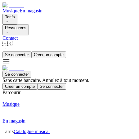
Musique
En magasin
Tarifs
Ressources
Contact
🇫🇷
Se connecter
Créer un compte
Se connecter
Sans carte bancaire. Annulez à tout moment.
Créer un compte
Se connecter
Parcourir
Musique
En magasin
Tarifs
Catalogue musical