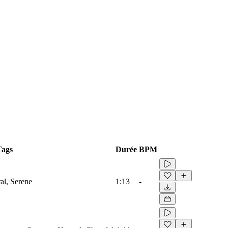
Tags
Durée
BPM
ral, Serene
1:13
-