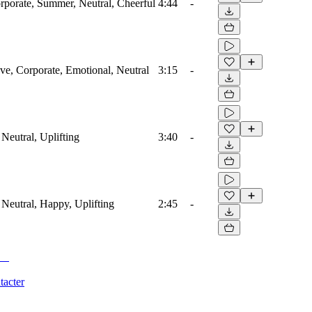
orporate, Summer, Neutral, Cheerful
4:44
-
ove, Corporate, Emotional, Neutral
3:15
-
Neutral, Uplifting
3:40
-
 Neutral, Happy, Uplifting
2:45
-
tacter