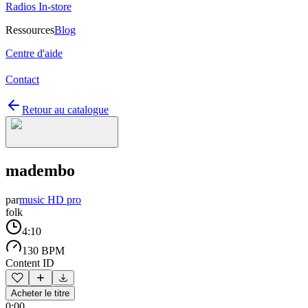
Radios In-store
Ressources
Blog
Centre d'aide
Contact
Retour au catalogue
madembo
par
music HD pro
folk
4:10
130 BPM
Content ID
Acheter le titre
0:00