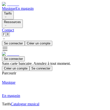
Musique
En magasin
Tarifs
Ressources
Contact
🇫🇷
Se connecter
Créer un compte
Se connecter
Sans carte bancaire. Annulez à tout moment.
Créer un compte
Se connecter
Parcourir
Musique
En magasin
Tarifs
Catalogue musical