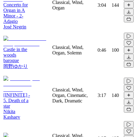
Classical, Wind,
Concerto for
3:04
144
Organ
Organ in A
Minor - 2-
Adagio
José Negrin
Classical, Wind,
Castle in the
0:46
100
Organ, Solemn
woods
baroque
岡野ゆかり
Classical, Wind,
[INFINITE] -
Organ, Cinematic,
3:17
140
5. Death of a
Dark, Dramatic
star
Nikita
Kashaev
Classical, Wind,