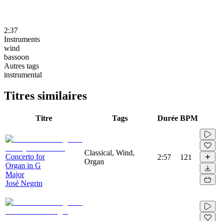
2:37
Instruments
wind
bassoon
Autres tags
instrumental
Titres similaires
Titre
Tags
Durée
BPM
Classical, Wind,
Concerto for
2:57
121
Organ
Organ in G
Major
José Negrin