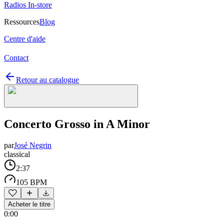
Radios In-store
Ressources
Blog
Centre d'aide
Contact
Retour au catalogue
Concerto Grosso in A Minor
par
José Negrin
classical
2:37
105 BPM
Acheter le titre
0:00