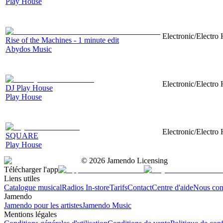
Play House
Electronic/Electro 
Rise of the Machines - 1 minute edit
Abydos Music
Electronic/Electro
DJ Play House
Play House
Electronic/Electro
SQUARE
Play House
©
2026
Jamendo Licensing
Télécharger l'app
Liens utiles
Catalogue musical
Radios In-store
Tarifs
Contact
Centre d'aide
Nous con
Jamendo
Jamendo pour les artistes
Jamendo Music
Mentions légales