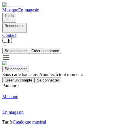
Musique
En magasin
Tarifs
Ressources
Contact
🇫🇷
Se connecter
Créer un compte
Se connecter
Sans carte bancaire. Annulez à tout moment.
Créer un compte
Se connecter
Parcourir
Musique
En magasin
Tarifs
Catalogue musical