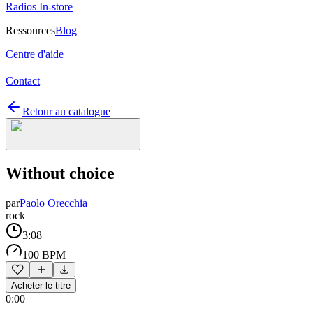
Radios In-store
Ressources
Blog
Centre d'aide
Contact
Retour au catalogue
Without choice
par
Paolo Orecchia
rock
3:08
100 BPM
Acheter le titre
0:00