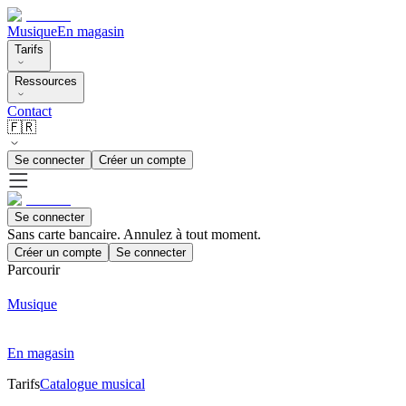
Musique
En magasin
Tarifs
Ressources
Contact
🇫🇷
Se connecter
Créer un compte
Se connecter
Sans carte bancaire. Annulez à tout moment.
Créer un compte
Se connecter
Parcourir
Musique
En magasin
Tarifs
Catalogue musical