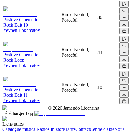
Rock, Neutral,
1:36
-
Positive Cinematic
Peaceful
Rock Edit 10
Yevhen Lokhmatov
Rock, Neutral,
1:43
-
Positive Cinematic
Peaceful
Rock Loop
Yevhen Lokhmatov
Rock, Neutral,
1:10
-
Positive Cinematic
Peaceful
Rock Edit 11
Yevhen Lokhmatov
©
2026
Jamendo Licensing
Télécharger l'app
Liens utiles
Catalogue musical
Radios In-store
Tarifs
Contact
Centre d'aide
Nous