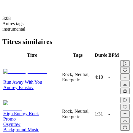
3:08
Autres tags
instrumental
Titres similaires
Titre
Tags
Durée
BPM
Rock, Neutral,
4:10
-
Energetic
Run Away With You
Andrey Faustov
Rock, Neutral,
High Energy Rock
1:31
-
Energetic
Promo
Osynthw
Background Music