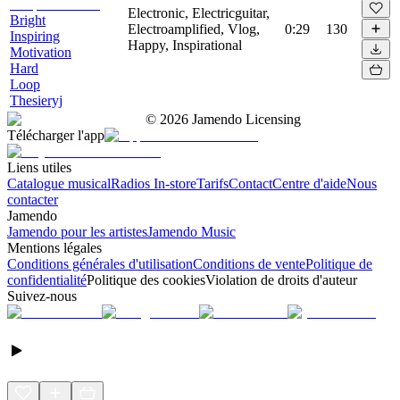
Electronic, Electricguitar,
Bright
Electroamplified, Vlog,
0:29
130
Inspiring
Happy, Inspirational
Motivation
Hard
Loop
Thesieryj
©
2026
Jamendo Licensing
Télécharger l'app
Liens utiles
Catalogue musical
Radios In-store
Tarifs
Contact
Centre d'aide
Nous
contacter
Jamendo
Jamendo pour les artistes
Jamendo Music
Mentions légales
Conditions générales d'utilisation
Conditions de vente
Politique de
confidentialité
Politique des cookies
Violation de droits d'auteur
Suivez-nous