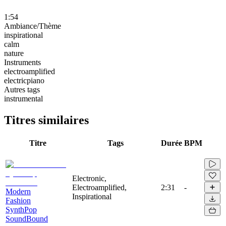
1:54
Ambiance/Thème
inspirational
calm
nature
Instruments
electroamplified
electricpiano
Autres tags
instrumental
Titres similaires
Titre
Tags
Durée
BPM
Electronic,
Electroamplified,
2:31
-
Modern
Inspirational
Fashion
SynthPop
SoundBound