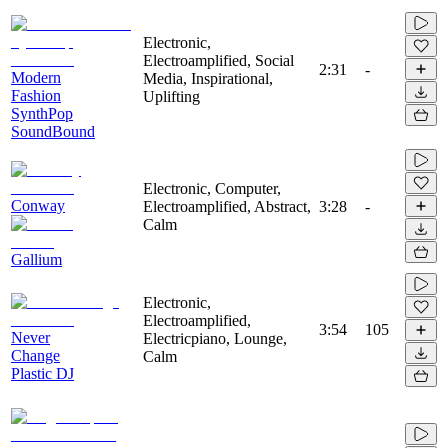
Electronic,
Electroamplified, Social
2:31
-
Modern
Media, Inspirational,
Fashion
Uplifting
SynthPop
SoundBound
Electronic, Computer,
Conway
Electroamplified, Abstract,
3:28
-
Calm
Gallium
Electronic,
Electroamplified,
3:54
105
Never
Electricpiano, Lounge,
Change
Calm
Plastic DJ