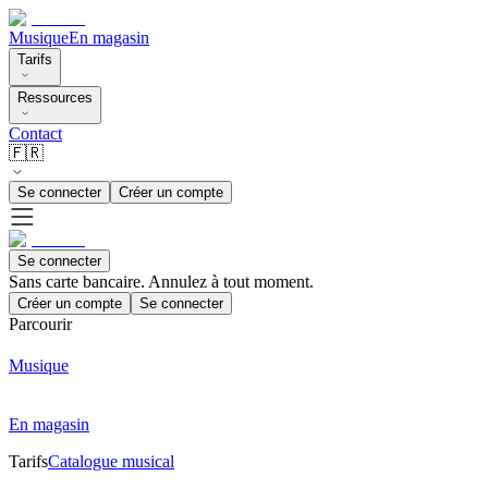
Musique
En magasin
Tarifs
Ressources
Contact
🇫🇷
Se connecter
Créer un compte
Se connecter
Sans carte bancaire. Annulez à tout moment.
Créer un compte
Se connecter
Parcourir
Musique
En magasin
Tarifs
Catalogue musical