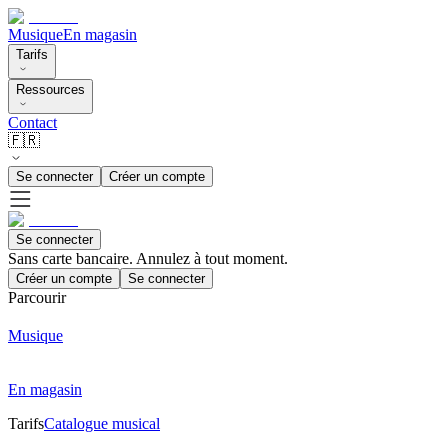
Musique
En magasin
Tarifs
Ressources
Contact
🇫🇷
Se connecter
Créer un compte
Se connecter
Sans carte bancaire. Annulez à tout moment.
Créer un compte
Se connecter
Parcourir
Musique
En magasin
Tarifs
Catalogue musical