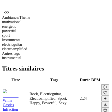
1:22
Ambiance/Thème
motivational
energetic
powerful
sport
Instruments
electricguitar
electroamplified
Autres tags
instrumental
Titres similaires
Titre
Tags
Durée
BPM
Rock, Electricguitar,
Electroamplified, Sport,
2:24
-
White
Happy, Powerful, Sexy
Castles
Infraction