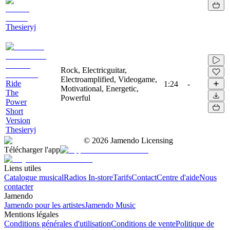
Thesieryj
Rock, Electricguitar,
Electroamplified, Videogame,
Ride
1:24
-
Motivational, Energetic,
The
Powerful
Power
Short
Version
Thesieryj
©
2026
Jamendo Licensing
Télécharger l'app
Liens utiles
Catalogue musical
Radios In-store
Tarifs
Contact
Centre d'aide
Nous
contacter
Jamendo
Jamendo pour les artistes
Jamendo Music
Mentions légales
Conditions générales d'utilisation
Conditions de vente
Politique de