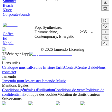
Summer
Beach -
60sec
CorporateSounds
Pop, Synthesizer,
Drummachine,
2:35
-
Coffee
Contemporary, Energetic
Ed
Napoli
©
2026
Jamendo Licensing
Télécharger l'app
Liens utiles
Catalogue musical
Radios In-store
Tarifs
Contact
Centre d'aide
Nous
contacter
Jamendo
Jamendo pour les artistes
Jamendo Music
Mentions légales
Conditions générales d'utilisation
Conditions de vente
Politique de
confidentialité
Politique des cookies
Violation de droits d'auteur
Suivez-nous