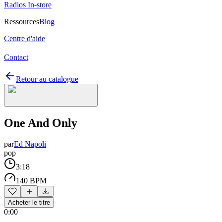
Radios In-store
Ressources
Blog
Centre d'aide
Contact
Retour au catalogue
One And Only
par
Ed Napoli
pop
3:18
140 BPM
Acheter le titre
0:00