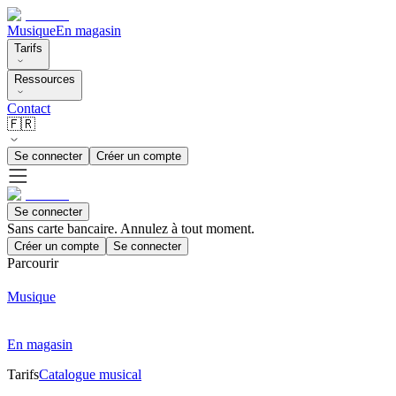
Musique
En magasin
Tarifs
Ressources
Contact
🇫🇷
Se connecter
Créer un compte
Se connecter
Sans carte bancaire. Annulez à tout moment.
Créer un compte
Se connecter
Parcourir
Musique
En magasin
Tarifs
Catalogue musical