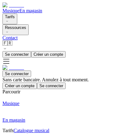
Musique
En magasin
Tarifs
Ressources
Contact
🇫🇷
Se connecter
Créer un compte
Se connecter
Sans carte bancaire. Annulez à tout moment.
Créer un compte
Se connecter
Parcourir
Musique
En magasin
Tarifs
Catalogue musical