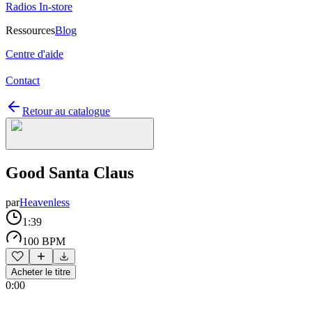
Radios In-store
Ressources
Blog
Centre d'aide
Contact
Retour au catalogue
Good Santa Claus
par
Heavenless
1:39
100 BPM
Acheter le titre
0:00