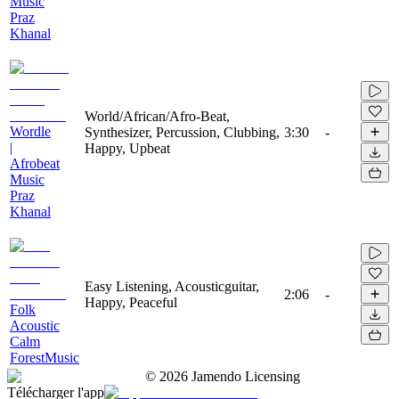
Music
Praz
Khanal
World/African/Afro-Beat,
Wordle
Synthesizer, Percussion, Clubbing,
3:30
-
|
Happy, Upbeat
Afrobeat
Music
Praz
Khanal
Easy Listening, Acousticguitar,
2:06
-
Happy, Peaceful
Folk
Acoustic
Calm
ForestMusic
©
2026
Jamendo Licensing
Télécharger l'app