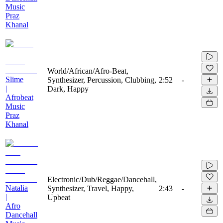
Music
Praz
Khanal
World/African/Afro-Beat,
Slime
Synthesizer, Percussion, Clubbing,
2:52
-
|
Dark, Happy
Afrobeat
Music
Praz
Khanal
Electronic/Dub/Reggae/Dancehall,
Natalia
Synthesizer, Travel, Happy,
2:43
-
|
Upbeat
Afro
Dancehall