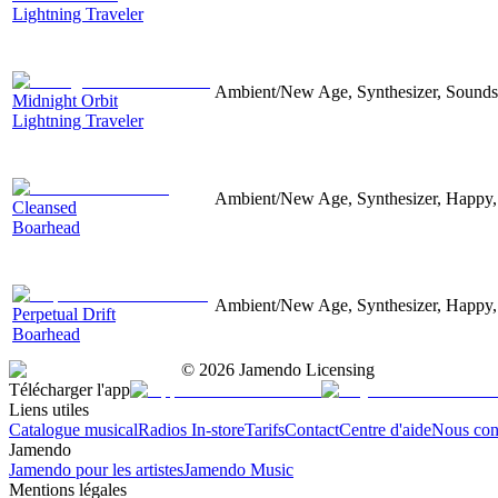
Lightning Traveler
Ambient/New Age, Synthesizer, Soundsc
Midnight Orbit
Lightning Traveler
Ambient/New Age, Synthesizer, Happy,
Cleansed
Boarhead
Ambient/New Age, Synthesizer, Happy,
Perpetual Drift
Boarhead
©
2026
Jamendo Licensing
Télécharger l'app
Liens utiles
Catalogue musical
Radios In-store
Tarifs
Contact
Centre d'aide
Nous con
Jamendo
Jamendo pour les artistes
Jamendo Music
Mentions légales