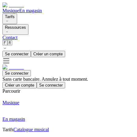
Musique
En magasin
Tarifs
Ressources
Contact
🇫🇷
Se connecter
Créer un compte
Se connecter
Sans carte bancaire. Annulez à tout moment.
Créer un compte
Se connecter
Parcourir
Musique
En magasin
Tarifs
Catalogue musical