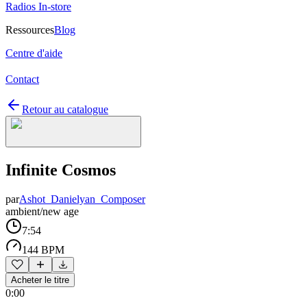
Radios In-store
Ressources
Blog
Centre d'aide
Contact
Retour au catalogue
Infinite Cosmos
par
Ashot_Danielyan_Composer
ambient/new age
7:54
144 BPM
Acheter le titre
0:00