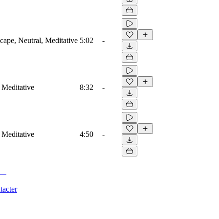
ape, Neutral, Meditative
5:02
-
 Meditative
8:32
-
 Meditative
4:50
-
tacter