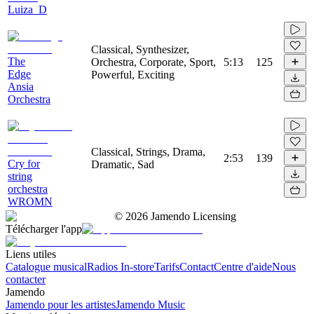
Luiza_D
Classical, Synthesizer,
The
Orchestra, Corporate, Sport,
5:13
125
Edge
Powerful, Exciting
Ansia
Orchestra
Classical, Strings, Drama,
2:53
139
Cry for
Dramatic, Sad
string
orchestra
WROMN
©
2026
Jamendo Licensing
Télécharger l'app
Liens utiles
Catalogue musical
Radios In-store
Tarifs
Contact
Centre d'aide
Nous
contacter
Jamendo
Jamendo pour les artistes
Jamendo Music