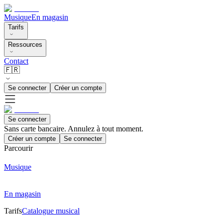
Musique
En magasin
Tarifs
Ressources
Contact
🇫🇷
Se connecter
Créer un compte
Se connecter
Sans carte bancaire. Annulez à tout moment.
Créer un compte
Se connecter
Parcourir
Musique
En magasin
Tarifs
Catalogue musical