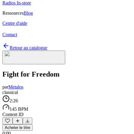
Radios In-store
Ressources
Blog
Centre d'aide
Contact
Retour au catalogue
Fight for Freedom
par
Metalos
classical
2:26
145 BPM
Content ID
Acheter le titre
0:00