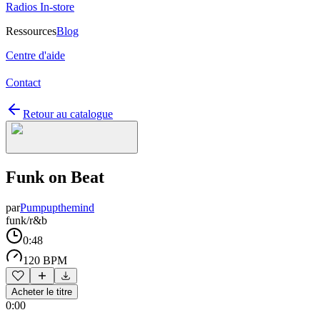
Radios In-store
Ressources
Blog
Centre d'aide
Contact
Retour au catalogue
Funk on Beat
par
Pumpupthemind
funk/r&b
0:48
120 BPM
Acheter le titre
0:00