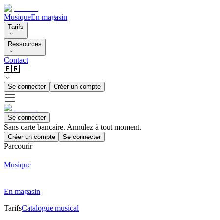
Musique
En magasin
Tarifs
Ressources
Contact
🇫🇷
Se connecter
Créer un compte
Se connecter
Sans carte bancaire. Annulez à tout moment.
Créer un compte
Se connecter
Parcourir
Musique
En magasin
Tarifs
Catalogue musical