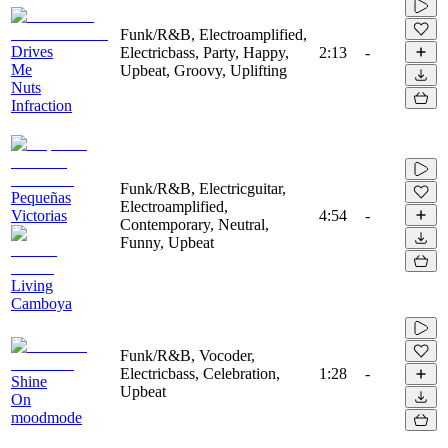
Funk/R&B, Electroamplified,
Drives
Electricbass, Party, Happy,
2:13
-
Me
Upbeat, Groovy, Uplifting
Nuts
Infraction
Funk/R&B, Electricguitar,
Pequeñas
Electroamplified,
Victorias
4:54
-
Contemporary, Neutral,
Funny, Upbeat
Living
Camboya
Funk/R&B, Vocoder,
Electricbass, Celebration,
1:28
-
Shine
Upbeat
On
moodmode