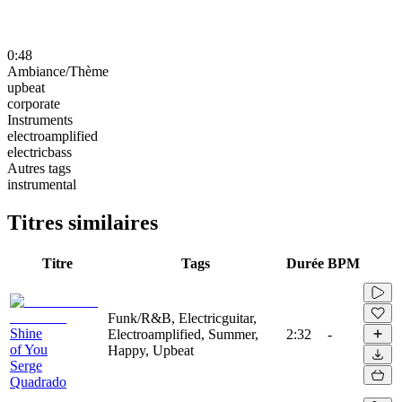
0:48
Ambiance/Thème
upbeat
corporate
Instruments
electroamplified
electricbass
Autres tags
instrumental
Titres similaires
Titre
Tags
Durée
BPM
Funk/R&B, Electricguitar,
Shine
Electroamplified, Summer,
2:32
-
of You
Happy, Upbeat
Serge
Quadrado