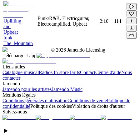
Funk/R&B, Electricguitar,
Uplifting
2:10
114
Electroamplified, Upbeat
and
Upbeat
funk
The_Mountain
©
2026
Jamendo Licensing
Télécharger l'app
Liens utiles
Catalogue musical
Radios In-store
Tarifs
Contact
Centre d'aide
Nous
contacter
Jamendo
Jamendo pour les artistes
Jamendo Music
Mentions légales
Conditions générales d'utilisation
Conditions de vente
Politique de
confidentialité
Politique des cookies
Violation de droits d'auteur
Suivez-nous