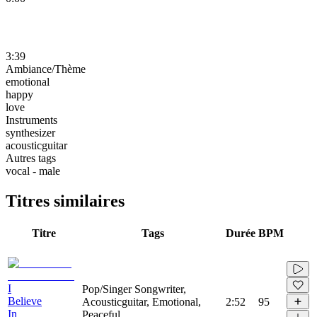
3:39
Ambiance/Thème
emotional
happy
love
Instruments
synthesizer
acousticguitar
Autres tags
vocal - male
Titres similaires
Titre
Tags
Durée
BPM
I
Pop/Singer Songwriter,
Believe
Acousticguitar, Emotional,
2:52
95
In
Peaceful