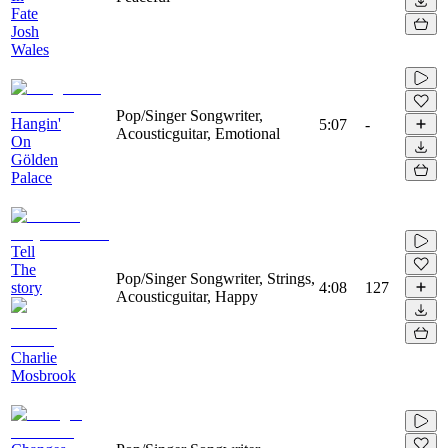
Fate
Josh
Wales
Pop/Singer Songwriter,
Hangin'
5:07
-
Acousticguitar, Emotional
On
Gölden
Palace
Tell
The
Pop/Singer Songwriter, Strings,
story
4:08
127
Acousticguitar, Happy
Charlie
Mosbrook