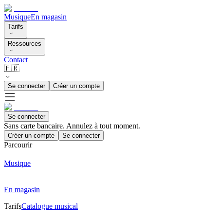
Musique
En magasin
Tarifs
Ressources
Contact
🇫🇷
Se connecter
Créer un compte
Se connecter
Sans carte bancaire. Annulez à tout moment.
Créer un compte
Se connecter
Parcourir
Musique
En magasin
Tarifs
Catalogue musical