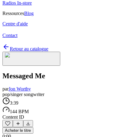
Radios In-store
Ressources
Blog
Centre d'aide
Contact
Retour au catalogue
Messaged Me
par
Jon Worthy
pop/singer songwriter
3:39
144 BPM
Content ID
Acheter le titre
0:00