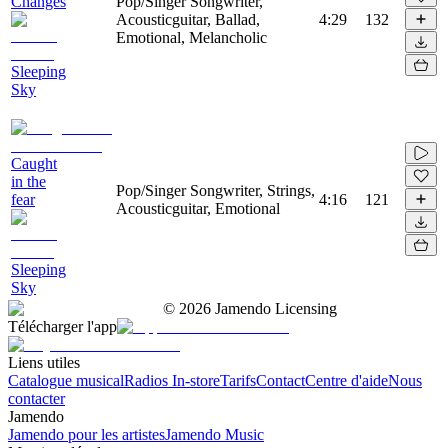
Changes
Pop/Singer Songwriter,
Acousticguitar, Ballad,
4:29
132
Emotional, Melancholic
Sleeping
Sky
Caught
in the
Pop/Singer Songwriter, Strings,
fear
4:16
121
Acousticguitar, Emotional
Sleeping
Sky
©
2026
Jamendo Licensing
Télécharger l'app
Liens utiles
Catalogue musical
Radios In-store
Tarifs
Contact
Centre d'aide
Nous
contacter
Jamendo
Jamendo pour les artistes
Jamendo Music