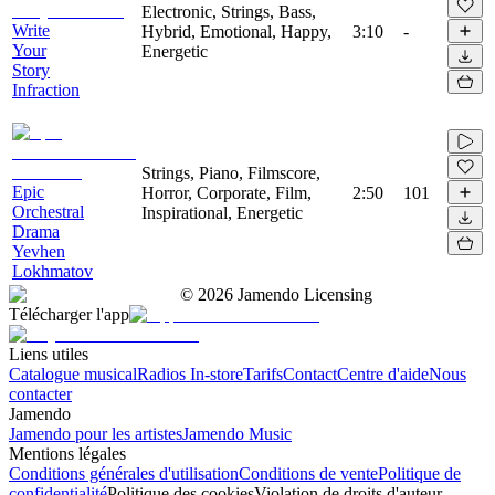
Electronic, Strings, Bass,
Write
Hybrid, Emotional, Happy,
3:10
-
Your
Energetic
Story
Infraction
Strings, Piano, Filmscore,
Epic
Horror, Corporate, Film,
2:50
101
Orchestral
Inspirational, Energetic
Drama
Yevhen
Lokhmatov
©
2026
Jamendo Licensing
Télécharger l'app
Liens utiles
Catalogue musical
Radios In-store
Tarifs
Contact
Centre d'aide
Nous
contacter
Jamendo
Jamendo pour les artistes
Jamendo Music
Mentions légales
Conditions générales d'utilisation
Conditions de vente
Politique de
confidentialité
Politique des cookies
Violation de droits d'auteur