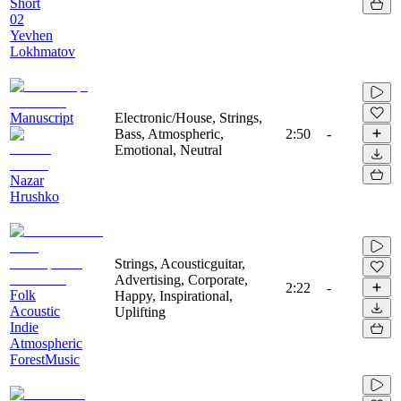
Short
02
Yevhen
Lokhmatov
Manuscript
Electronic/House, Strings,
Bass, Atmospheric,
2:50
-
Emotional, Neutral
Nazar
Hrushko
Strings, Acousticguitar,
Advertising, Corporate,
2:22
-
Folk
Happy, Inspirational,
Acoustic
Uplifting
Indie
Atmospheric
ForestMusic