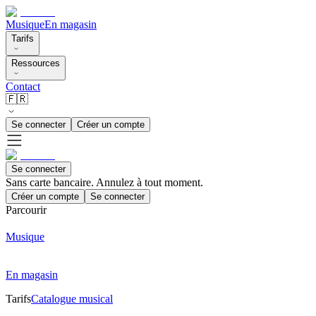
Musique
En magasin
Tarifs
Ressources
Contact
🇫🇷
Se connecter
Créer un compte
Se connecter
Sans carte bancaire. Annulez à tout moment.
Créer un compte
Se connecter
Parcourir
Musique
En magasin
Tarifs
Catalogue musical