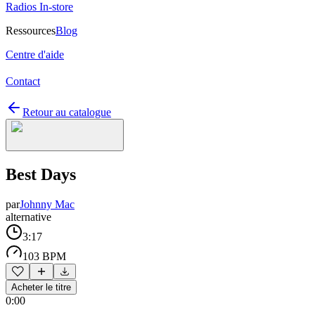
Radios In-store
Ressources
Blog
Centre d'aide
Contact
Retour au catalogue
Best Days
par
Johnny Mac
alternative
3:17
103 BPM
Acheter le titre
0:00