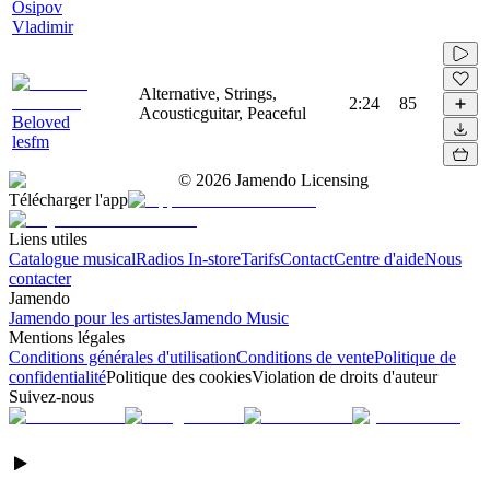
Osipov
Vladimir
Alternative, Strings,
2:24
85
Acousticguitar, Peaceful
Beloved
lesfm
©
2026
Jamendo Licensing
Télécharger l'app
Liens utiles
Catalogue musical
Radios In-store
Tarifs
Contact
Centre d'aide
Nous
contacter
Jamendo
Jamendo pour les artistes
Jamendo Music
Mentions légales
Conditions générales d'utilisation
Conditions de vente
Politique de
confidentialité
Politique des cookies
Violation de droits d'auteur
Suivez-nous