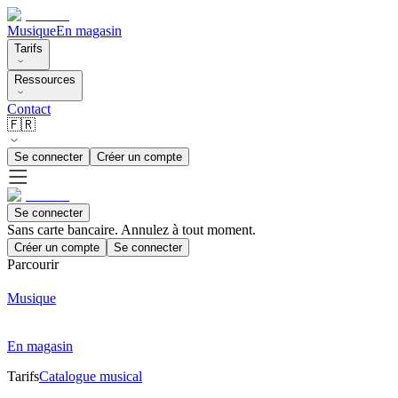
Musique
En magasin
Tarifs
Ressources
Contact
🇫🇷
Se connecter
Créer un compte
Se connecter
Sans carte bancaire. Annulez à tout moment.
Créer un compte
Se connecter
Parcourir
Musique
En magasin
Tarifs
Catalogue musical