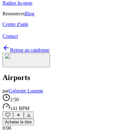
Radios In-store
Ressources
Blog
Centre d'aide
Contact
Retour au catalogue
Airports
par
Grégoire Lourme
2:50
141 BPM
Acheter le titre
0:00