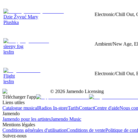
Electronic/Chill Out, G
Dzie Žyvuć Mary
Plushka
Ambient/New Age, Elec
sleepy fog
lesfm
Electronic/Chill Out, 
Flight
lesfm
©
2026
Jamendo Licensing
Télécharger l'app
Liens utiles
Catalogue musical
Radios In-store
Tarifs
Contact
Centre d'aide
Nous con
Jamendo
Jamendo pour les artistes
Jamendo Music
Mentions légales
Conditions générales d'utilisation
Conditions de vente
Politique de conf
Suivez-nous