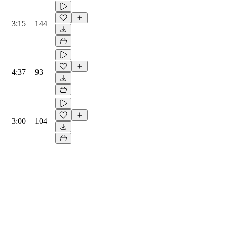
3:15
144
4:37
93
3:00
104