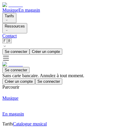
Musique
En magasin
Tarifs
Ressources
Contact
🇫🇷
Se connecter
Créer un compte
Se connecter
Sans carte bancaire. Annulez à tout moment.
Créer un compte
Se connecter
Parcourir
Musique
En magasin
Tarifs
Catalogue musical