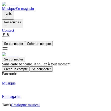
Musique
En magasin
Tarifs
Ressources
Contact
🇫🇷
Se connecter
Créer un compte
Se connecter
Sans carte bancaire. Annulez à tout moment.
Créer un compte
Se connecter
Parcourir
Musique
En magasin
Tarifs
Catalogue musical