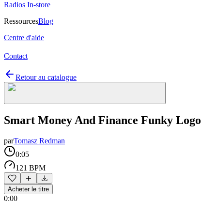
Radios In-store
Ressources
Blog
Centre d'aide
Contact
Retour au catalogue
Smart Money And Finance Funky Logo
par
Tomasz Redman
0:05
121 BPM
Acheter le titre
0:00