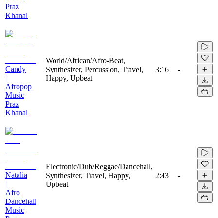
Praz
Khanal
World/African/Afro-Beat,
Candy
Synthesizer, Percussion, Travel,
3:16
-
|
Happy, Upbeat
Afropop
Music
Praz
Khanal
Electronic/Dub/Reggae/Dancehall,
Natalia
Synthesizer, Travel, Happy,
2:43
-
|
Upbeat
Afro
Dancehall
Music