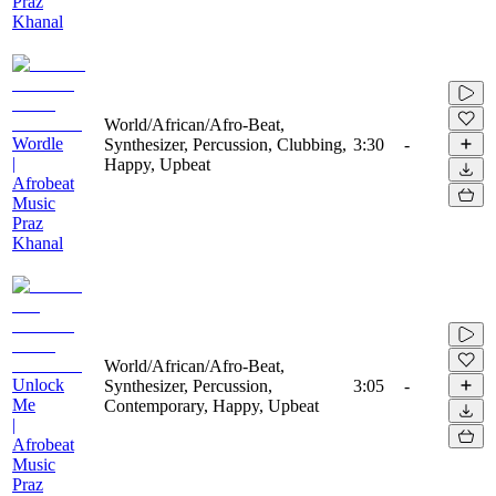
Praz
Khanal
World/African/Afro-Beat,
Wordle
Synthesizer, Percussion, Clubbing,
3:30
-
|
Happy, Upbeat
Afrobeat
Music
Praz
Khanal
World/African/Afro-Beat,
Unlock
Synthesizer, Percussion,
3:05
-
Me
Contemporary, Happy, Upbeat
|
Afrobeat
Music
Praz