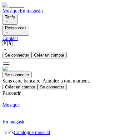
Musique
En magasin
Tarifs
Ressources
Contact
🇫🇷
Se connecter
Créer un compte
Se connecter
Sans carte bancaire. Annulez à tout moment.
Créer un compte
Se connecter
Parcourir
Musique
En magasin
Tarifs
Catalogue musical