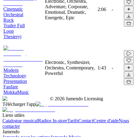
Electronic, Orchestra,
Adventure, Corporate,
Cinematic
2:06
-
Emotional, Dramatic,
Orchestral
Energetic, Epic
Rock
Trailer Full
Loop
Thesieryj
Electronic, Synthesizer,
Orchestra, Contemporary,
1:43
-
Modern
Powerful
Technology
Presentation
Fanfare
MokkaMusic
©
2026
Jamendo Licensing
Télécharger l'app
Liens utiles
Catalogue musical
Radios In-store
Tarifs
Contact
Centre d'aide
Nous
contacter
Jamendo