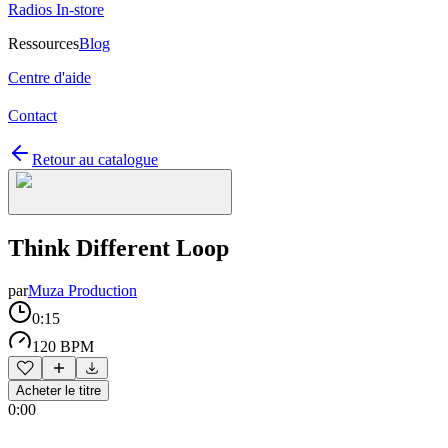
Radios In-store
Ressources
Blog
Centre d'aide
Contact
Retour au catalogue
Think Different Loop
par
Muza Production
0:15
120 BPM
Acheter le titre
0:00