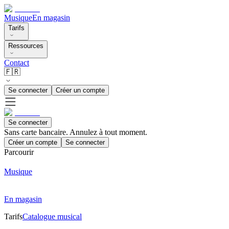
Musique
En magasin
Tarifs
Ressources
Contact
🇫🇷
Se connecter
Créer un compte
Se connecter
Sans carte bancaire. Annulez à tout moment.
Créer un compte
Se connecter
Parcourir
Musique
En magasin
Tarifs
Catalogue musical