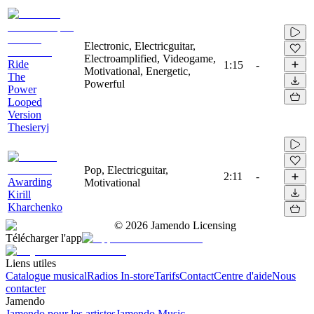
Electronic, Electricguitar,
Electroamplified, Videogame,
Ride
1:15
-
Motivational, Energetic,
The
Powerful
Power
Looped
Version
Thesieryj
Pop, Electricguitar,
2:11
-
Awarding
Motivational
Kirill
Kharchenko
©
2026
Jamendo Licensing
Télécharger l'app
Liens utiles
Catalogue musical
Radios In-store
Tarifs
Contact
Centre d'aide
Nous
contacter
Jamendo
Jamendo pour les artistes
Jamendo Music