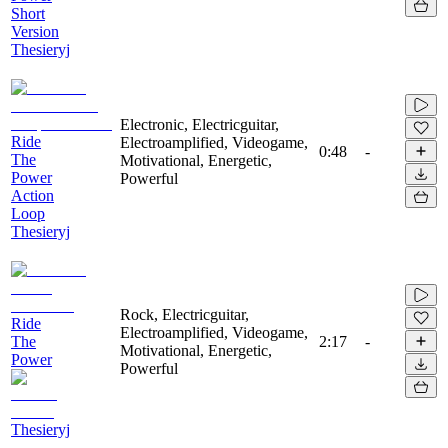
Short
Version
Thesieryj
Electronic, Electricguitar,
Ride
Electroamplified, Videogame,
0:48
-
The
Motivational, Energetic,
Power
Powerful
Action
Loop
Thesieryj
Rock, Electricguitar,
Ride
Electroamplified, Videogame,
The
2:17
-
Motivational, Energetic,
Power
Powerful
Thesieryj