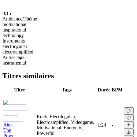
0:15
Ambiance/Thème
motivational
inspirational
technology
Instruments
electricguitar
electroamplified
Autres tags
instrumental
Titres similaires
Titre
Tags
Durée
BPM
Rock, Electricguitar,
Electroamplified, Videogame,
Ride
1:24
-
Motivational, Energetic,
The
Powerful
Power