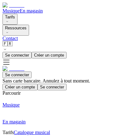
Musique
En magasin
Tarifs
Ressources
Contact
🇫🇷
Se connecter
Créer un compte
Se connecter
Sans carte bancaire. Annulez à tout moment.
Créer un compte
Se connecter
Parcourir
Musique
En magasin
Tarifs
Catalogue musical