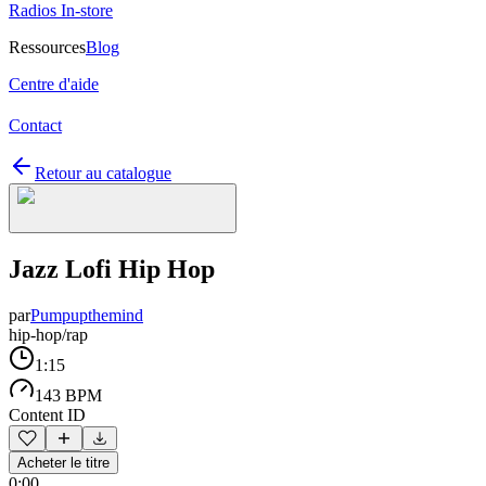
Radios In-store
Ressources
Blog
Centre d'aide
Contact
Retour au catalogue
Jazz Lofi Hip Hop
par
Pumpupthemind
hip-hop/rap
1:15
143 BPM
Content ID
Acheter le titre
0:00