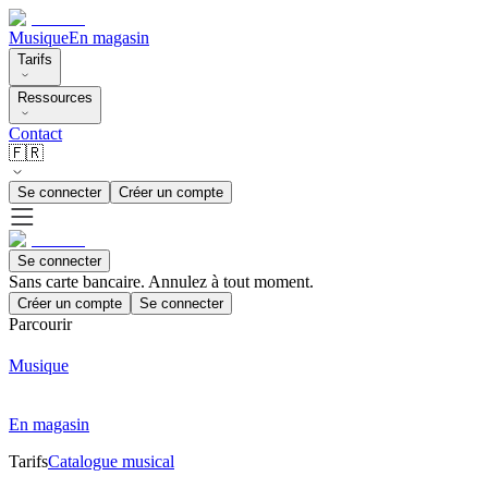
Musique
En magasin
Tarifs
Ressources
Contact
🇫🇷
Se connecter
Créer un compte
Se connecter
Sans carte bancaire. Annulez à tout moment.
Créer un compte
Se connecter
Parcourir
Musique
En magasin
Tarifs
Catalogue musical