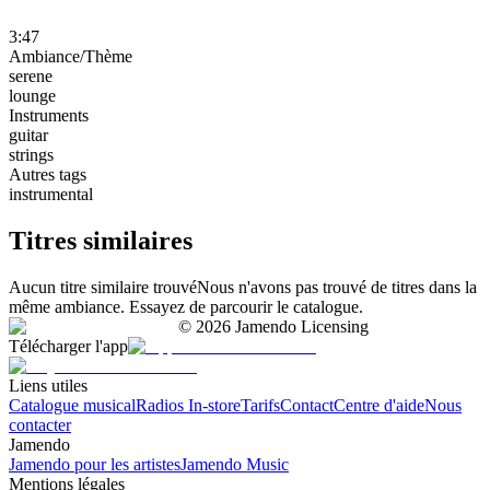
3:47
Ambiance/Thème
serene
lounge
Instruments
guitar
strings
Autres tags
instrumental
Titres similaires
Aucun titre similaire trouvé
Nous n'avons pas trouvé de titres dans la
même ambiance. Essayez de parcourir le catalogue.
©
2026
Jamendo Licensing
Télécharger l'app
Liens utiles
Catalogue musical
Radios In-store
Tarifs
Contact
Centre d'aide
Nous
contacter
Jamendo
Jamendo pour les artistes
Jamendo Music
Mentions légales