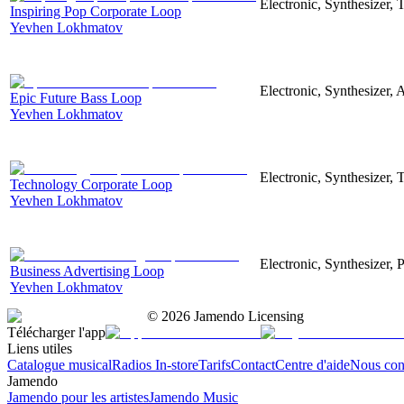
Electronic, Synthesizer,
Inspiring Pop Corporate Loop
Yevhen Lokhmatov
Electronic, Synthesizer, 
Epic Future Bass Loop
Yevhen Lokhmatov
Electronic, Synthesizer, 
Technology Corporate Loop
Yevhen Lokhmatov
Electronic, Synthesizer, 
Business Advertising Loop
Yevhen Lokhmatov
©
2026
Jamendo Licensing
Télécharger l'app
Liens utiles
Catalogue musical
Radios In-store
Tarifs
Contact
Centre d'aide
Nous con
Jamendo
Jamendo pour les artistes
Jamendo Music