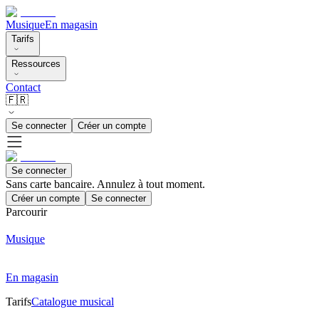
Musique
En magasin
Tarifs
Ressources
Contact
🇫🇷
Se connecter
Créer un compte
Se connecter
Sans carte bancaire. Annulez à tout moment.
Créer un compte
Se connecter
Parcourir
Musique
En magasin
Tarifs
Catalogue musical