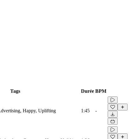
Tags
Durée
BPM
Advertising, Happy, Uplifting
1:45
-