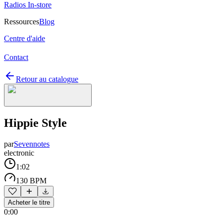
Radios In-store
Ressources
Blog
Centre d'aide
Contact
Retour au catalogue
Hippie Style
par
Sevennotes
electronic
1:02
130 BPM
Acheter le titre
0:00