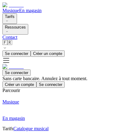
Musique
En magasin
Tarifs
Ressources
Contact
🇫🇷
Se connecter
Créer un compte
Se connecter
Sans carte bancaire. Annulez à tout moment.
Créer un compte
Se connecter
Parcourir
Musique
En magasin
Tarifs
Catalogue musical