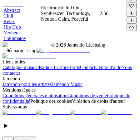
Electronic/Chill Out,
Abstract
Synthesizer, Technology,
2:56
-
Chill
Neutral, Calm, Peaceful
Relax
Hip Hop
Yevhen
Lokhmatov
©
2026
Jamendo Licensing
Télécharger l'app
Liens utiles
Catalogue musical
Radios In-store
Tarifs
Contact
Centre d'aide
Nous
contacter
Jamendo
Jamendo pour les artistes
Jamendo Music
Mentions légales
Conditions générales d'utilisation
Conditions de vente
Politique de
confidentialité
Politique des cookies
Violation de droits d'auteur
Suivez-nous