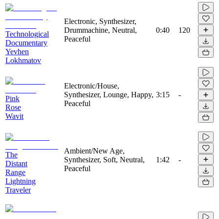
Electronic, Synthesizer,
Drummachine, Neutral,
0:40
120
Technological
Peaceful
Documentary
Yevhen
Lokhmatov
Electronic/House,
Synthesizer, Lounge, Happy,
3:15
-
Pink
Peaceful
Rose
Wavit
Ambient/New Age,
The
Synthesizer, Soft, Neutral,
1:42
-
Distant
Peaceful
Range
Lightning
Traveler