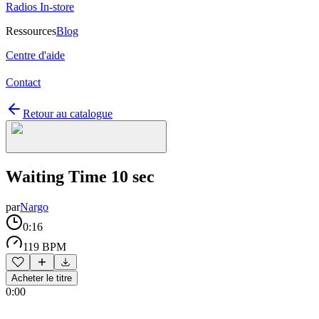
Radios In-store
Ressources
Blog
Centre d'aide
Contact
Retour au catalogue
Waiting Time 10 sec
par
Nargo
0:16
119 BPM
Acheter le titre
0:00