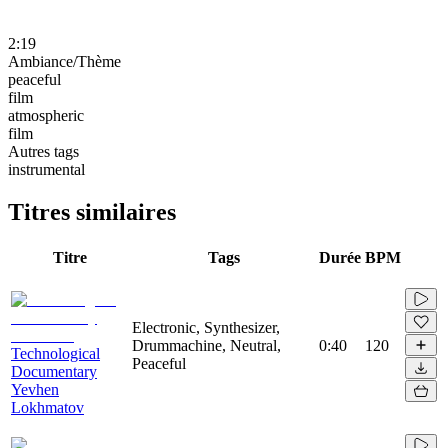
2:19
Ambiance/Thème
peaceful
film
atmospheric
film
Autres tags
instrumental
Titres similaires
Titre
Tags
Durée
BPM
Electronic, Synthesizer,
Drummachine, Neutral,
0:40
120
Technological
Peaceful
Documentary
Yevhen
Lokhmatov