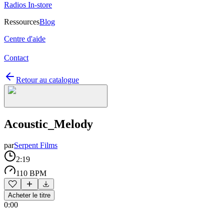
Radios In-store
Ressources
Blog
Centre d'aide
Contact
Retour au catalogue
Acoustic_Melody
par
Serpent Films
2:19
110 BPM
Acheter le titre
0:00