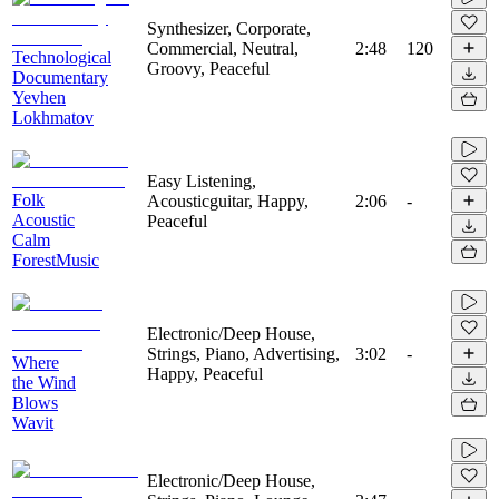
Synthesizer, Corporate,
Commercial, Neutral,
2:48
120
Technological
Groovy, Peaceful
Documentary
Yevhen
Lokhmatov
Easy Listening,
Folk
Acousticguitar, Happy,
2:06
-
Acoustic
Peaceful
Calm
ForestMusic
Electronic/Deep House,
Strings, Piano, Advertising,
3:02
-
Where
Happy, Peaceful
the Wind
Blows
Wavit
Electronic/Deep House,