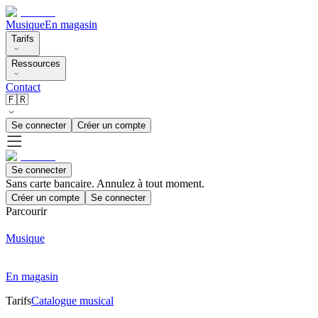
Musique
En magasin
Tarifs
Ressources
Contact
🇫🇷
Se connecter
Créer un compte
Se connecter
Sans carte bancaire. Annulez à tout moment.
Créer un compte
Se connecter
Parcourir
Musique
En magasin
Tarifs
Catalogue musical