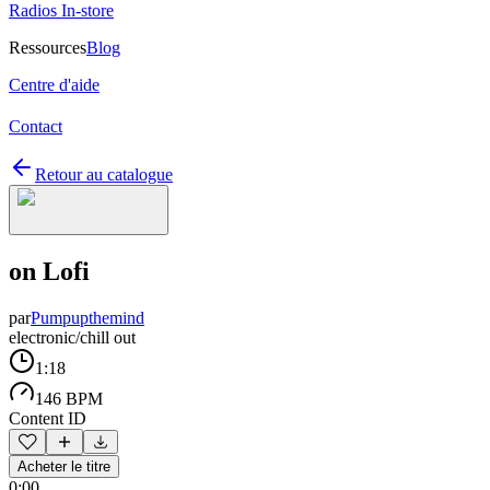
Radios In-store
Ressources
Blog
Centre d'aide
Contact
Retour au catalogue
on Lofi
par
Pumpupthemind
electronic/chill out
1:18
146 BPM
Content ID
Acheter le titre
0:00