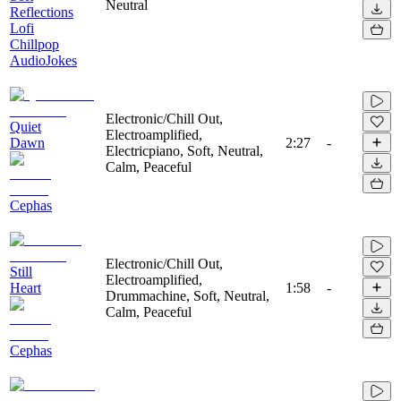
Neutral
Reflections
Lofi
Chillpop
AudioJokes
Electronic/Chill Out,
Quiet
Electroamplified,
Dawn
2:27
-
Electricpiano, Soft, Neutral,
Calm, Peaceful
Cephas
Electronic/Chill Out,
Still
Electroamplified,
Heart
1:58
-
Drummachine, Soft, Neutral,
Calm, Peaceful
Cephas