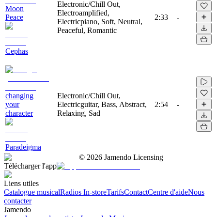
Electronic/Chill Out,
Moon
Electroamplified,
Peace
2:33
-
Electricpiano, Soft, Neutral,
Peaceful, Romantic
Cephas
changing
Electronic/Chill Out,
your
Electricguitar, Bass, Abstract,
2:54
-
character
Relaxing, Sad
Paradeigma
©
2026
Jamendo Licensing
Télécharger l'app
Liens utiles
Catalogue musical
Radios In-store
Tarifs
Contact
Centre d'aide
Nous
contacter
Jamendo