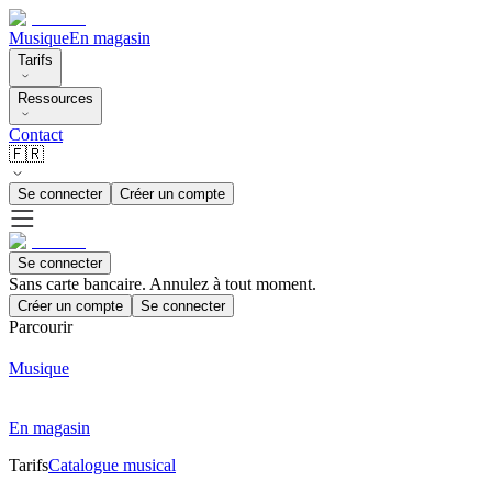
Musique
En magasin
Tarifs
Ressources
Contact
🇫🇷
Se connecter
Créer un compte
Se connecter
Sans carte bancaire. Annulez à tout moment.
Créer un compte
Se connecter
Parcourir
Musique
En magasin
Tarifs
Catalogue musical