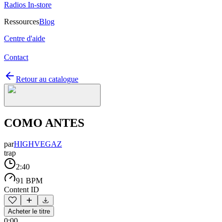
Radios In-store
Ressources
Blog
Centre d'aide
Contact
Retour au catalogue
COMO ANTES
par
HIGHVEGAZ
trap
2:40
91 BPM
Content ID
Acheter le titre
0:00