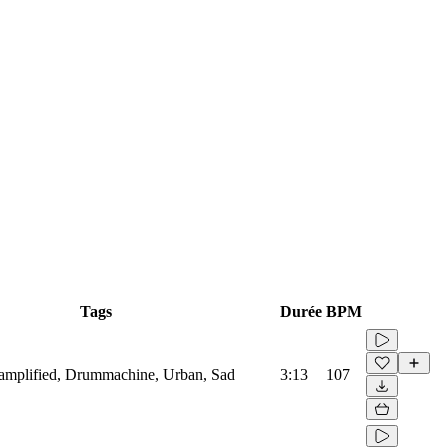
Tags
Durée
BPM
oamplified, Drummachine, Urban, Sad
3:13
107