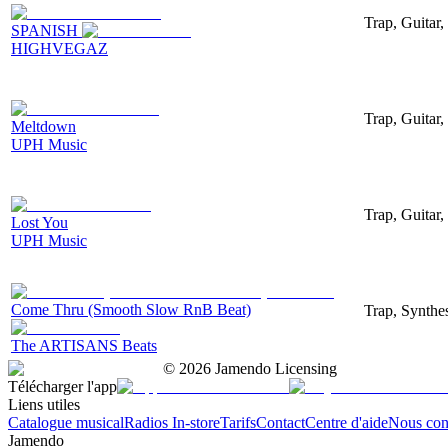
Trap, Guitar,
SPANISH
HIGHVEGAZ
Trap, Guitar,
Meltdown
UPH Music
Trap, Guitar,
Lost You
UPH Music
Come Thru (Smooth Slow RnB Beat)
Trap, Synthe
The ARTISANS Beats
©
2026
Jamendo Licensing
Télécharger l'app
Liens utiles
Catalogue musical
Radios In-store
Tarifs
Contact
Centre d'aide
Nous con
Jamendo